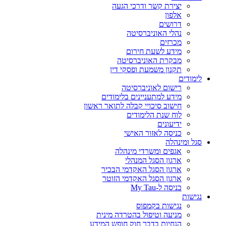
יצירת קשר ודרכי הגעה
אלפון
דרושים
נהלי האוניברסיטה
מכרזים
מידע לשעת חירום
מבקרת האוניברסיטה
תקנון משמעת ופסקי דין
לימודים
רישום לאוניברסיטה
מידע למתעניינים בלימודים
חישוב סיכויי קבלה לתואר ראשון
לוח שנת הלימודים
ידיעונים
כניסה לאזור האישי
סגל ומינהלה
אגפים ומשרדי מינהלה
ארגון הסגל המנהלי
ארגון הסגל האקדמי הבכיר
ארגון הסגל האקדמי הזוטר
כניסה ל-My Tau
נגישות
נגישות בקמפוס
מניעה וטיפול בהטרדה מינית
הנחיות בדבר חוק חופש המידע