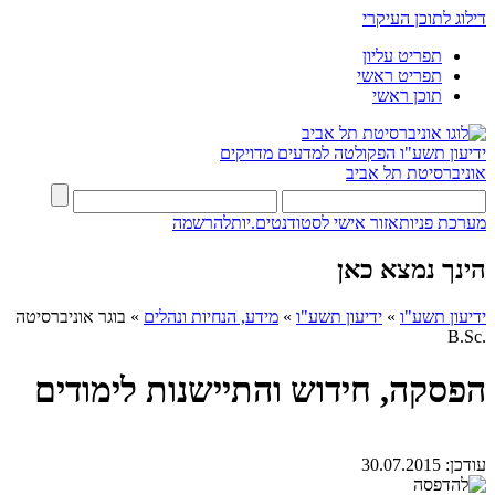
דילוג לתוכן העיקרי
תפריט עליון
תפריט ראשי
תוכן ראשי
ידיעון תשע"ו
הפקולטה למדעים מדויקים
אוניברסיטת תל אביב
מערכת פניות
אזור אישי לסטודנטים.יות
להרשמה
הינך נמצא כאן
ידיעון תשע"ו
»
ידיעון תשע"ו
»
מידע, הנחיות ונהלים
»
בוגר אוניברסיטה
.B.Sc
הפסקה, חידוש והתיישנות לימודים
עודכן:
30.07.2015