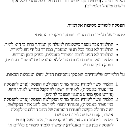
האוניברסיטה (פירוט נוסף מופיע בחוברת המידע למועמדים של אגף
רישום ומינהל תלמידים).
הפסקת לימודים מסיבות אקדמיות
לימודיו של תלמיד בחוג מסוים יופסקו במקרים הבאים:
התלמיד צבר מספר כישלונות למעלה מן המותר בחוג בו הוא לומד.
התלמיד לא עמד בכל תנאי המעבר, כמוגדר על ידי חוג לימודיו.
התלמיד לא הגיע לרמת "פטור" באנגלית, בפרק הזמן הנדרש.
תלמיד בעל תעודת בגרות מחו"ל לא הגיע לרמת "פטור" בעברית,
בפרק הזמן הנדרש.
על תלמידים שלימודיהם הופסקו מהסיבות הנ"ל, יחולו המגבלות הבאות:
תלמיד אשר לימודיו באחד מחוגי הפקולטה הופסקו (פרט להפסקה
בגין פטור באנגלית), לא יהיה רשאי להתקבל מחדש לאותו החוג
(פירוט נוסף מופיע בתנאי המעבר לחוגים).
תלמיד אשר לימודיו באחד מחוגי הפקולטה הופסקו (פרט להפסקה
בגין פטור באנגלית), ובעתיד יחפוץ להירשם לחוג אחר בפקולטה,
יפנה תחילה בקשה לוועדת ההוראה של החוג הרלבנטי לקבלת
אישור, קודם שיפנה למרכז למרשם.
תלמיד במסלול חד-חוגי, שהופסקו לימודיו, אינו רשאי (פרט
להפסקה בגין פטור באנגלית) להמשיך ללמוד לימודים כלליים או