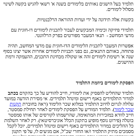
תלמיד בעל הישגים נאותים בלימודים בשנה א' רשאי להגיש בקשה לשינוי
מסלול לימודים.
בקשות אלה תידונה על ידי ועדות ההוראה הרלבנטיות.
תלמידי פיזיקה וכימיה המבקשים לעבור לתכנית לימודים דו-חוגית עם
מדעי המחשב - תנאי המעבר מפורטים בפרק הרלוונטי.
אפשרות המעבר לתכנית הלימודים הדו-חוגית עם מדעי המחשב, תהיה
פתוחה, באותם התנאים, גם בפני תכניות לימודים אחרות אשר יציגו בסוף
שנה א' רשימת לימודים זהה או שקולה מבחינת התכנים, ההעמקה ורמת
ההישגים.
הפסקת לימודים ביוזמת התלמיד
תלמיד שהחליט להפסיק את לימודיו, חייב להודיע על כך בהקדם
בכתב
למדור התלמידים באגף רישום ומינהל תלמידים. אי מסירת הודעה במועד
עלולה לגרום לחיוב התלמיד במלוא שכר הלימוד (ראה בחוברת
תקנות
שכר לימוד
). תלמיד המודיע על הפסקת לימודים לאחר תחילת סמסטר,
חייב לוודא במזכירות המתאימה, שהרשמתו לקורסים של אותו סמסטר
בוטלה (פירוט נוסף מופיע בתקנון הכלל אוניברסיטאי). רק לאחר השלמת
כל ההליכים במדור התלמידים באגף רישום ומינהל תלמידים, יוכל לקבל
מסמכים מתיק התלמיד ו/או החזרי שכ"ל, אם מגיעים לו, על פי תקנון