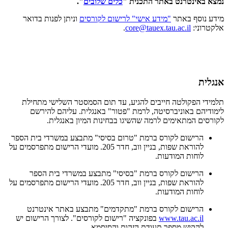
נמצא באינטרנט באתר התכנית "
כלים שלובים
".
מידע נוסף באתר
"מידע אישי" לרישום לקורסים
וניתן לפנות בדואר
אלקטרוני:
core@tauex.tau.ac.il
.
אנגלית
תלמידי הפקולטה חייבים להגיע, עד תום הסמסטר השלישי מתחילת
לימודיהם באוניברסיטה, לרמת "פטור" באנגלית. עליהם להירשם
לקורסים המתאימים לרמה שהשיגו בבחינות המיון באנגלית.
הרישום לקורס ברמת "טרום בסיסי" מתבצע במשרדי בית הספר
להוראת שפות, בניין ווב, חדר 205. מועדי הרישום מתפרסמים על
לוחות המודעות.
הרישום לקורס ברמת "בסיסי" מתבצע במשרדי בית הספר
להוראת שפות, בניין ווב, חדר 205. מועדי הרישום מתפרסמים על
לוחות המודעות.
הרישום לקורס ברמת "מתקדמים" מתבצע באתר אינטרנט
www.tau.ac.il
בפונקציה "רישום לקורסים". לצורך הרישום יש
להקיש מספר תעודת הזהות והסיסמא.