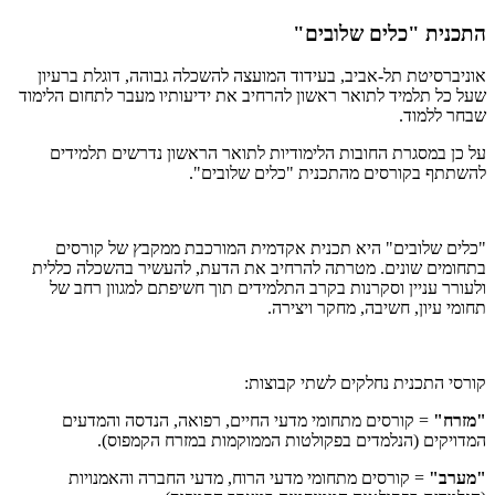
התכנית "כלים שלובים"
אוניברסיטת תל-אביב, בעידוד המועצה להשכלה גבוהה, דוגלת ברעיון
שעל כל תלמיד לתואר ראשון להרחיב את ידיעותיו מעבר לתחום הלימוד
שבחר ללמוד.
על כן במסגרת החובות הלימודיות לתואר הראשון נדרשים תלמידים
להשתתף בקורסים מהתכנית "כלים שלובים".
"כלים שלובים" היא תכנית אקדמית המורכבת ממקבץ של קורסים
בתחומים שונים. מטרתה להרחיב את הדעת, להעשיר בהשכלה כללית
ולעורר עניין וסקרנות בקרב התלמידים תוך חשיפתם למגוון רחב של
תחומי עיון, חשיבה, מחקר ויצירה.
קורסי התכנית נחלקים לשתי קבוצות:
"מזרח"
= קורסים מתחומי מדעי החיים, רפואה, הנדסה והמדעים
המדויקים (הנלמדים בפקולטות הממוקמות במזרח הקמפוס).
"מערב"
= קורסים מתחומי מדעי הרוח, מדעי החברה והאמנויות