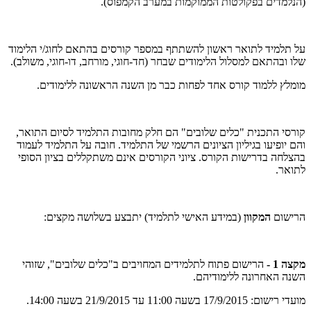
(הנלמדים בפקולטות הממוקמות במערב הקמפוס).
על תלמיד לתואר ראשון להשתתף במספר קורסים בהתאם לחוג/י הלימוד
שלו ובהתאם למסלול הלימודים שבחר (חד-חוגי, מורחב, דו-חוגי, משולב).
מומלץ ללמוד קורס אחד לפחות כבר מן השנה הראשונה ללימודים.
קורסי התכנית "כלים שלובים" הם חלק מחובות התלמיד לסיום התואר,
והם יופיעו בגיליון הציונים הרשמי של התלמיד. חובה על התלמיד לעמוד
בהצלחה בדרישות הקורס. ציוני הקורסים אינם משתקללים בציון הסופי
לתואר.
הרישום
המקוון
(במידע האישי לתלמיד) יתבצע בשלושה מקצים:
מקצה 1 -
הרישום פתוח לתלמידים המחויבים ב"כלים שלובים", שזוהי
השנה האחרונה ללימודיהם.
מועדי רישום: 17/9/2015 בשעה 11:00 עד 21/9/2015 בשעה 14:00.