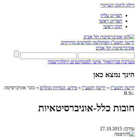
דילוג לתוכן העיקרי
תפריט עליון
תפריט ראשי
תוכן ראשי
ידיעון תשע"ו
הפקולטה למדעים מדויקים
אוניברסיטת תל אביב
מערכת פניות
אזור אישי לסטודנטים.יות
להרשמה
הינך נמצא כאן
ידיעון תשע"ו
»
ידיעון תשע"ו
»
מידע, הנחיות ונהלים
»
בוגר אוניברסיטה
.B.Sc
חובות כלל-אוניברסיטאיות
עודכן:
27.10.2015