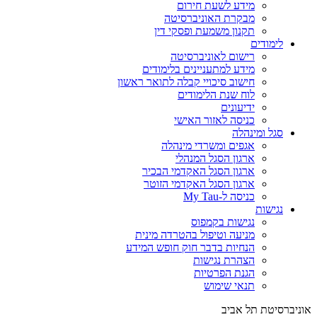
מידע לשעת חירום
מבקרת האוניברסיטה
תקנון משמעת ופסקי דין
לימודים
רישום לאוניברסיטה
מידע למתעניינים בלימודים
חישוב סיכויי קבלה לתואר ראשון
לוח שנת הלימודים
ידיעונים
כניסה לאזור האישי
סגל ומינהלה
אגפים ומשרדי מינהלה
ארגון הסגל המנהלי
ארגון הסגל האקדמי הבכיר
ארגון הסגל האקדמי הזוטר
כניסה ל-My Tau
נגישות
נגישות בקמפוס
מניעה וטיפול בהטרדה מינית
הנחיות בדבר חוק חופש המידע
הצהרת נגישות
הגנת הפרטיות
תנאי שימוש
אוניברסיטת תל אביב