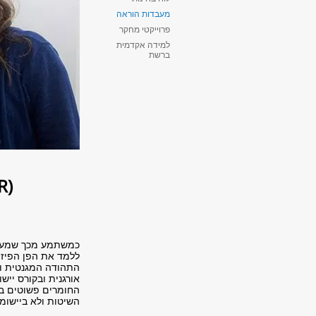
מעבדות הוראה
פרוייקטי מחקר
למידה אקדמית
ברשת
(Nuclear magnetic resonance (NMR
התהודה המגנטית ות
אורגנית ובקורס ייש
החומרים פשוטים בי
השיטות ולא ביישומן