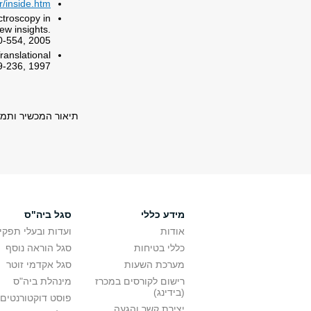
r/inside.htm
ctroscopy in
ew insights.
0-554, 2005.
ranslational
9-236, 1997.
תיאור המכשיר ותמו
מידע כללי
סגל ביה"ס
אודות
ועדות ובעלי תפקי
כללי בטיחות
סגל הוראה נוסף
מערכת השעות
סגל אקדמי זוטר
רישום לקורסים במכרז
מינהלת ביה"ס
(בידינג)
פוסט דוקטורנטים
יצירת קשר והגעה