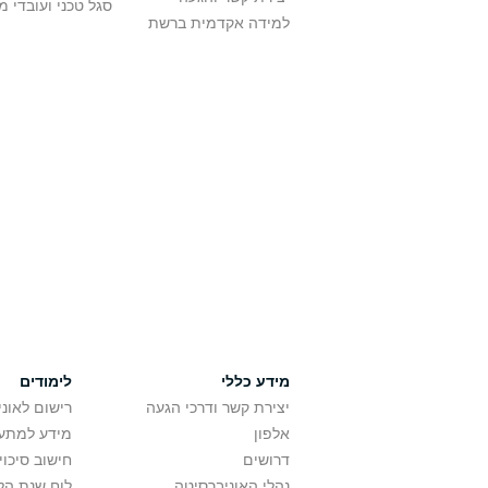
סגל טכני ועובדי 
למידה אקדמית ברשת
מידע כללי
לימודים
יצירת קשר ודרכי הגעה
רישום לאונ
אלפון
מידע למתענ
דרושים
חישוב סיכוי
נהלי האוניברסיטה
לוח שנת הל