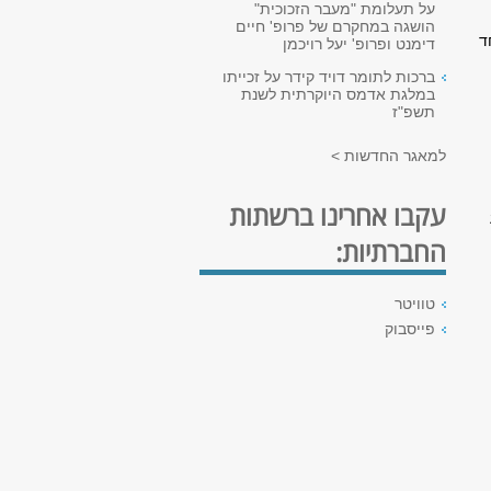
על תעלומת "מעבר הזכוכית"
הושגה במחקרם של פרופ' חיים
ל המפגש הראשון מתקבל בסה"כ ספקטרום NMR חד
דימנט ופרופ' יעל רויכמן
ברכות לתומר דויד קידר על זכייתו
במלגת אדמס היוקרתית לשנת
תשפ"ז
למאגר החדשות >
עקבו אחרינו ברשתות
החברתיות:
טוויטר
פייסבוק