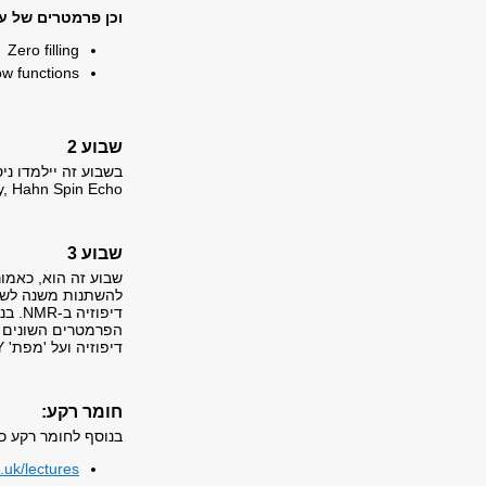
וכן פרמטרים של עיבוד (sing
Zero filling
w functions
שבוע 2
recovery, Hahn Spin Echo ו-CPMG, רצפי הפולסים של כל אחד
שבוע 3
להשתנות משנה לשנה
דיפוזיה ועל 'מפת' DOSY.
חומר רקע:
בנוסף לחומר רקע כ
.uk/lectures