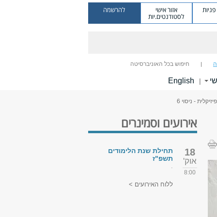
ניות
אזור אישי
להרשמה
לסטודנטים.יות
ה
חיפוש בכל האוניברסיטה
שי
English
|
קלית - ניסוי 6
אירועים וסמינרים
18
תחילת שנת הלימודים
תשפ"ז
אוק'
.
8:00
ללוח האירועים >