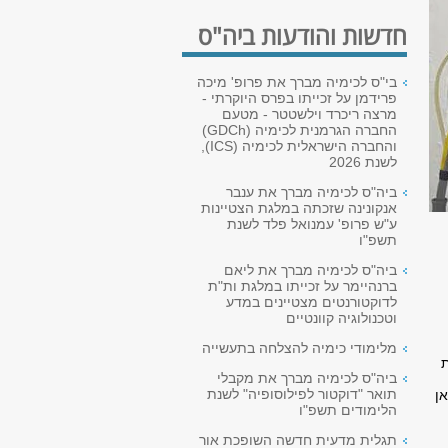
חדשות והודעות ביה"ס
בי"ס לכימיה מברך את פרופ' מיכה
פרידמן על זכייתו בפרס היוקרתי -
מרצה ריכרד וילשטטר - מטעם
החברה הגרמנית לכימיה (GDCh)
והחברה הישראלית לכימיה (ICS),
לשנת 2026
ביה"ס לכימיה מברך את ענבר
אנקונינה שזכתה במלגת הצטיינות
ע"ש פרופ' עמנואל פלד לשנת
תשפ"ו
ביה"ס לכימיה מברך את ליאם
ברנהיימר על זכייתו במלגת ות"ת
לדוקטורנטים מצטיינים במדע
וטכנולוגיה קוונטיים
מלימודי כימיה להצלחה בתעשייה
ת
ביה"ס לכימיה מברך את מקבלי
תואר "דוקטור לפילוסופיה" לשנת
ן
הלימודים תשפ"ו
תגלית מדעית חדשה השופכת אור