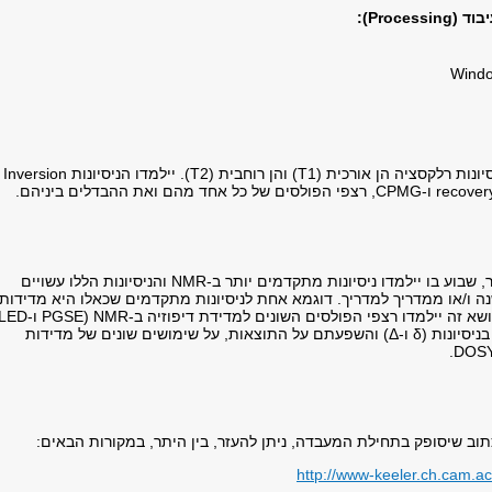
Proces):
Windo
בשבוע זה יילמדו ניסיונות רלקסציה הן אורכית (T1) והן רוחבית (T2). יילמדו הניסיונות Inversion
 מהם ואת ההבדלים ביניהם.
שבוע זה הוא, כאמור, שבוע בו יילמדו ניסיונות מתקדמים יותר ב-NMR והניסיונות הללו עשויים
 ו/או ממדריך למדריך. דוגמא אחת לניסיונות מתקדמים שכאלו היא מדידות
הפרמטרים השונים בניסיונות (δ ו-Δ) והשפעתם על התוצאות, על שימושים שונים של מדידות
תוב שיסופק בתחילת המעבדה, ניתן להעזר, בין היתר, במקורות הבאים:
http://www-keeler.ch.cam.ac