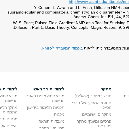
http://www.cis.rit.edu/htbooks/nm
Y. Cohen, L. Avram and L. Frish; Diffusion NMR spe
supramolecular and combinatorial chemistry: an old parameter – n
Angew. Chem. Int. Ed., 44, 52
W. S. Price; Pulsed Field Gradient NMR as a Tool for Studying T
Diffusion: Part 1; Basic Theory. Concepts. Magn. Reson., 9, 29
נות מהמעבדה ניתן לראות
בעמוד המעבדה ל-NMR
.
מחקר
לימודי תואר ראשון
לימודי תוא
דים
חדש במחקר (אנגלית)
מידע למועמדים באתר
מידע למוע
הרישום
הרישום
תחומי המחקר של חברי
הסגל
תכניות הלימוד בידיעון
מהלך הלימ
התמחות
מחקרים יישומיים
מלגות
מנחים ותח
פרסים ומענקי מחקר
מעבדות הוראה
ייחודיים
יועצים אק
פרוייקטי מחקר