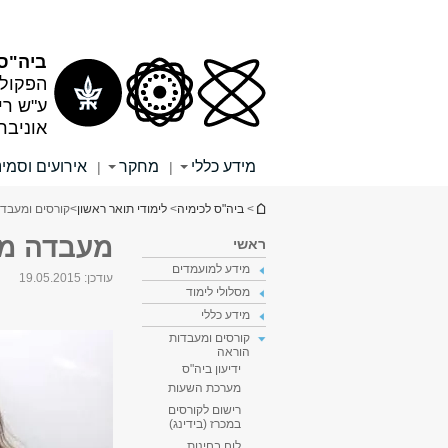
תוכן
תפריט
עליון
ראשי
ביה"ס 
הפקולט
ע"ש רי
אוניבר
מידע כללי
מחקר
אירועים וסמינ
|
|
הינך נמצא כאן
>
ביה"ס לכימיה
>
לימודי תואר ראשון
>
קורסים ומעבד
מעבדה מתק
ראשי
מידע למועמדים
עודכן:
19.05.2015
מסלולי לימוד
מידע כללי
קורסים ומעבדות
הוראה
ידיעון ביה"ס
מערכת השעות
רישום לקורסים
במכרז (בידינג)
לוח בחינות