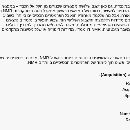
מעבדה, גם כאן ישנם שלושה מפגשים שבנויים מן הקל אל הכבד – במפגש
הראשון לומדים את הבסיס. למעשה, בסופו ש
אורה, אבל מה שנלמד מאחוריו הוא כל הפרמטרים הבסיסיים ביותר. בשבוע
ים מדידות רלקסציה והשבוע השלישי הוא שבוע חופשי בו נלמדים נושאים
תקדמים ב-NMR. הנושאים הספציפיים מתחלפים משנה לשנה ו/או ממדריך למדריך ויכולים
להיות NMR דינמי, מעבר מגנטזציה, NMR דו ממדי, מדידות דיפוזיה או שלל ניסיונות מתקדמים
בשבוע הראשון יילמדו התאוריה והמושגים הבסיסיים ביותר בנוגע ל-NMR ומבחינה ניסיונית יבוצע
סי פשוט תוך לימוד של הפרמטרים הבסיסיים ביותר ב-NMR.
A):
Re
Acqu
Sp
Numb
Re