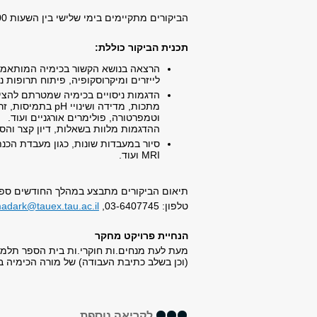
הביקורים מתקיימים בימי שלישי בין השעות 13:00-10:00 לכיתה של כ-35 תלמידים.ות.
תכנית הביקור כוללת:
לייזרים ומיקרוסקופיה, פיתוח תרופות נ
הדגמות ניסויים בכימיה שמטרתם להציג
מתכות, מדידה ושי
וטמפרטורה, פולימרים אורגניים ועוד.
​ההדגמות מלוות בשאלות, דיון קצר וה
MRI ועוד.
תיאום הביקורים מתבצע במהלך החודשים ספט
טלפון: 03-6407745,
adark@tauex.tau.ac.il
הנחיית פרויקט מחקר
מעת לעת מנחים.ות חוקרי.ות בית הספר תלמיד
(וכן בשלב כתיבת העבודה) של מורה הכימיה ב
לקריאה נוספת