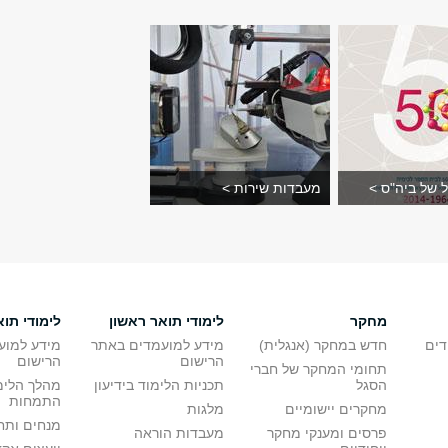
ל של ביה"ס >
מעבדות שירות >
מחקר
לימודי תואר ראשון
לימודי תוא
דים
חדש במחקר (אנגלית)
מידע למועמדים באתר
מידע למוע
הרישום
הרישום
תחומי המחקר של חברי
הסגל
תכניות הלימוד בידיעון
מהלך הלימ
התמחות
מחקרים יישומיים
מלגות
מנחים ותח
פרסים ומענקי מחקר
מעבדות הוראה