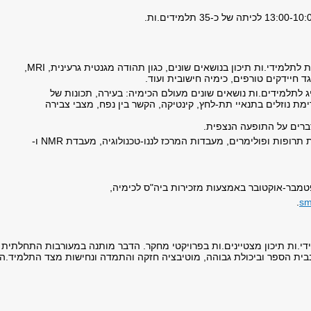
הרצאה בנושא הקשור בכימיה המותאמת לתלמידי.ות תיכון בנושאים שונים, כגון תהודה מגנטית גרעינית, MRI,
גד חיידקים טורפים, כימיה חישובית ועוד.
 לתלמידים.ות נושאים שונים מעולם הכימיה: בעירה, תכונות של
נויי pH בתמיסות, זרימת נוזלים בתנאיי תת-לחץ, קינטיקה, הקשר בין נפח, מצבי צבירה
סברים על התופעה הנצפית.
סיור במעבדות שונות, כגון מעבדת הכנת תרופות ופולימרים, מעבדות המרכז לננו-טכנולוגיה, מעבדת NMR ו-
מבר-אוקטובר באמצעות מזכירות ביה"ס לכימיה,
.
sm
י.ות תיכון מצטיינים.ות בפרויקטי מחקר. הדבר מותנה במעורבות התחלתית
בית הספר וביכולת גבוהה, מוטיבציה חזקה והתמדה ונחישות מצד התלמיד.ה.