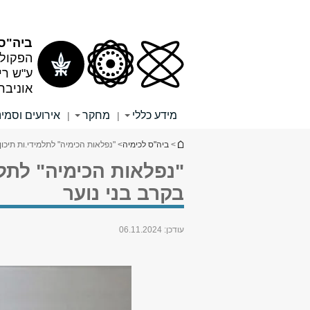
תוכן
תפריט
עליון
ראשי
ביה"ס 
הפקולט
ע"ש רי
אוניבר
מידע כללי
מחקר
אירועים וסמינ
|
|
הינך נמצא כאן
>
ביה"ס לכימיה
> "נפלאות הכימיה" לתלמידי.ות תיכון
"נפלאות הכימיה" לתלמ
בקרב בני נוער
עודכן:
06.11.2024