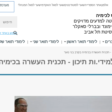
מערכת פ
אלפון
אתר הספרייה
שער לסטודנטים
שער לסגל האקדמי
שער לסגל המנהלי
לכימיה
חיפוש
ה למדעים מדויקים
ימונד ובברלי סאקלר
סיטת תל אביב
חיפוש באתר ז
רים
לימודי תואר ראשון
לימודי תואר שני
לימודי תואר של
|
|
|
 - תכנית העשרה בכימיה בקרב בני נוער
ידי.ות תיכון - תכנית העשרה בכימיה