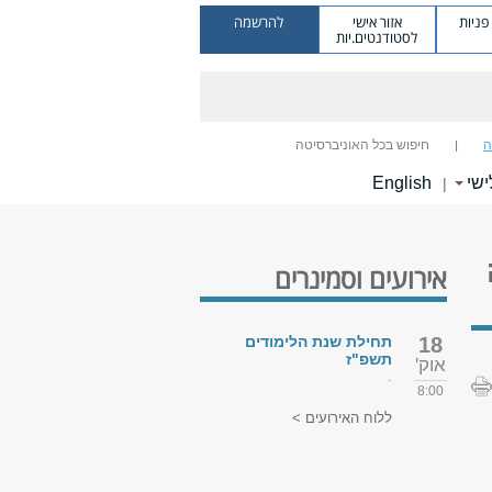
ניות
אזור אישי
להרשמה
לסטודנטים.יות
ה
חיפוש בכל האוניברסיטה
ישי
English
|
אירועים וסמינרים
18
תחילת שנת הלימודים
תשפ"ז
אוק'
.
8:00
ללוח האירועים >