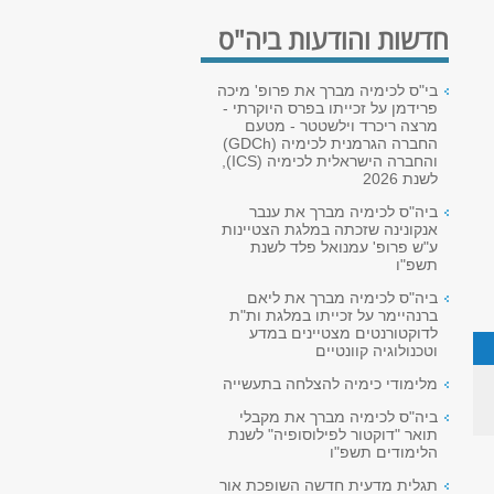
חדשות והודעות ביה"ס
בי"ס לכימיה מברך את פרופ' מיכה
פרידמן על זכייתו בפרס היוקרתי -
מרצה ריכרד וילשטטר - מטעם
החברה הגרמנית לכימיה (GDCh)
והחברה הישראלית לכימיה (ICS),
לשנת 2026
ביה"ס לכימיה מברך את ענבר
אנקונינה שזכתה במלגת הצטיינות
ע"ש פרופ' עמנואל פלד לשנת
תשפ"ו
ביה"ס לכימיה מברך את ליאם
ברנהיימר על זכייתו במלגת ות"ת
לדוקטורנטים מצטיינים במדע
וטכנולוגיה קוונטיים
מלימודי כימיה להצלחה בתעשייה
ביה"ס לכימיה מברך את מקבלי
תואר "דוקטור לפילוסופיה" לשנת
הלימודים תשפ"ו
תגלית מדעית חדשה השופכת אור