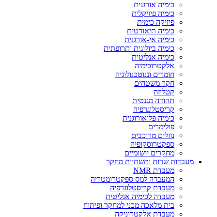
כימיה אורגנית
כימיה פיזיקלית
פיזיקה כימית
כימיה תיאורטית
כימיה אי-אורגנית
כימיה ביולוגית ותרופתית
כימיה אנליטית
אלקטרוכימיה
חומרים וננוטכנולוגיה
חקר משטחים
קטליזה
תהודה מגנטית
קריסטלוגרפיה
כימיה פלואורוגנית
פולימרים
נוזלים מרוכבים
ספקטרוסקופיה
מחקרים יישומיים
מעבדות שרות ותשתיות מחקר
מעבדת NMR
המעבדה למס ספקטרומטריה
מעבדת קריסטלוגרפיה
מעבדה לכימיה אנליטית
בית מלאכה מכני למחקר ופיתוח
מעבדת אלקטרוניקה