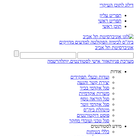
דילוג לתוכן העיקרי
תפריט עליון
תפריט ראשי
תוכן ראשי
ביה"ס לכימיה
הפקולטה למדעים מדויקים
אוניברסיטת תל אביב
מערכת פניות
אזור אישי לסטודנטים.יות
להרשמה
אודות
ועדות ובעלי תפקידים
יצירת קשר והגעה
סגל אקדמי בכיר
משרות אקדמיות
סגל הוראה נוסף
סגל אקדמי זוטר
מינהלת ביה"ס
פוסט דוקטורנטים
סגל טכני ועובדי מחקר
מידע לסטודנטים
כללי בטיחות