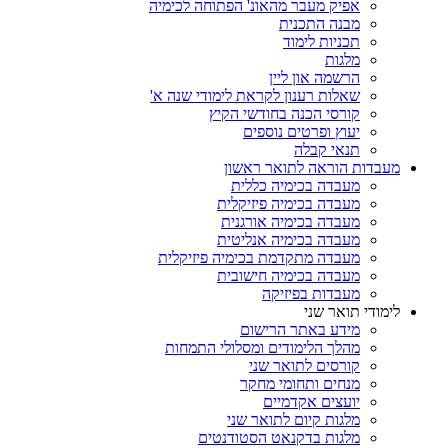
אפיק מעבר מהאונ' הפתוחה לכימיה
מבנה התכנית
תכניות לימוד
מלגות
הרשמה און ליין
שאלות רענון לקראת לימודי שנה א'
קורסי הכנה בחודשי הקיץ
יעוץ ופרטים נוספים
תנאי קבלה
מעבדות הוראה לתואר ראשון
מעבדה בכימיה כללית
מעבדה בכימיה פיזיקלית
מעבדה בכימיה אורגנית
מעבדה בכימיה אנליטית
מעבדה מתקדמת בכימיה פיזיקלית
מעבדה בכימיה חישובית
מעבדות בפיזיקה
לימודי תואר שני
מידע באתר הרישום
מהלך הלימודים ומסלולי התמחות
קורסים לתואר שני
מנחים ותחומי מחקר
יועצים אקדמיים
מלגות קיום לתואר שני
מלגות בדקנאט הסטודנטים