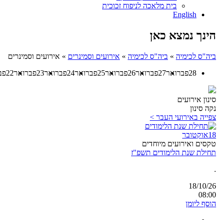
בית מלאכה לניפוח זכוכית
English
הינך נמצא כאן
ביה"ס לכימיה
»
ביה"ס לכימיה
»
אירועים וסמינרים
»
אירועים וסמינרים
28
פברואר
27
פברואר
26
פברואר
25
פברואר
24
פברואר
23
פברואר
22
פב
סינון אירועים
נקה סינון
צפייה באירועי העבר >
18
אוקטובר
טקסים ואירועים מיוחדים
תחילת שנת הלימודים תשפ"ז
.
18/10/26
08:00
הוסף ליומן