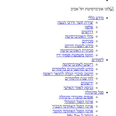
מידע כללי
יצירת קשר ודרכי הגעה
אלפון
דרושים
נהלי האוניברסיטה
מכרזים
מידע לשעת חירום
מבקרת האוניברסיטה
תקנון משמעת ופסקי דין
לימודים
רישום לאוניברסיטה
מידע למתעניינים בלימודים
חישוב סיכויי קבלה לתואר ראשון
לוח שנת הלימודים
ידיעונים
כניסה לאזור האישי
סגל ומינהלה
אגפים ומשרדי מינהלה
ארגון הסגל המנהלי
ארגון הסגל האקדמי הבכיר
ארגון הסגל האקדמי הזוטר
כניסה ל-My Tau