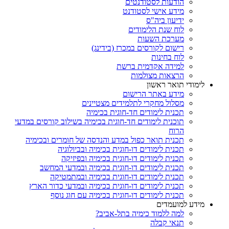
הודעות לסטודנטים
מידע אישי לסטודנט
ידיעון ביה"ס
לוח שנת הלימודים
מערכת השעות
רישום לקורסים במכרז (בידינג)
לוח בחינות
למידה אקדמית ברשת
הרצאות מצולמות
לימודי תואר ראשון
מידע באתר הרישום
מסלול מחקרי לתלמידים מצטיינים
תכנית לימודים חד-חוגית בכימיה
תוכנית לימודים חד-חוגית בכימיה בשילוב קורסים במדעי
הרוח
תכנית תואר כפול במדע והנדסה של חומרים ובכימיה
תכנית לימודים דו-חוגית בכימיה ובביולוגיה
תכנית לימודים דו-חוגית בכימיה ובפיזיקה
תכנית לימודים דו-חוגית בכימיה ובמדעי המחשב
תכנית לימודים דו-חוגית בכימיה ובמתמטיקה
תכנית לימודים דו-חוגית בכימיה ובמדעי כדור הארץ
תכנית לימודים דו-חוגית בכימיה עם חוג נוסף
מידע למועמדים
למה ללמוד כימיה בתל-אביב?
תנאי קבלה