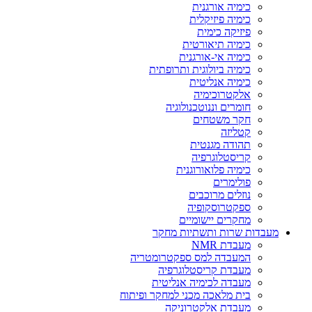
כימיה אורגנית
כימיה פיזיקלית
פיזיקה כימית
כימיה תיאורטית
כימיה אי-אורגנית
כימיה ביולוגית ותרופתית
כימיה אנליטית
אלקטרוכימיה
חומרים וננוטכנולוגיה
חקר משטחים
קטליזה
תהודה מגנטית
קריסטלוגרפיה
כימיה פלואורוגנית
פולימרים
נוזלים מרוכבים
ספקטרוסקופיה
מחקרים יישומיים
מעבדות שרות ותשתיות מחקר
מעבדת NMR
המעבדה למס ספקטרומטריה
מעבדת קריסטלוגרפיה
מעבדה לכימיה אנליטית
בית מלאכה מכני למחקר ופיתוח
מעבדת אלקטרוניקה