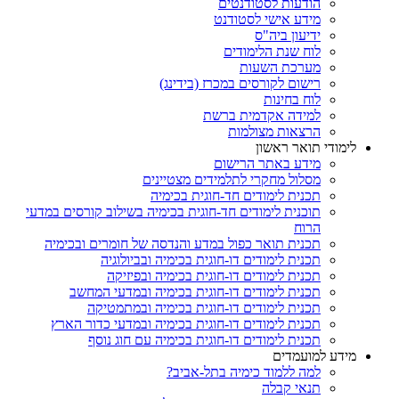
הודעות לסטודנטים
מידע אישי לסטודנט
ידיעון ביה"ס
לוח שנת הלימודים
מערכת השעות
רישום לקורסים במכרז (בידינג)
לוח בחינות
למידה אקדמית ברשת
הרצאות מצולמות
לימודי תואר ראשון
מידע באתר הרישום
מסלול מחקרי לתלמידים מצטיינים
תכנית לימודים חד-חוגית בכימיה
תוכנית לימודים חד-חוגית בכימיה בשילוב קורסים במדעי
הרוח
תכנית תואר כפול במדע והנדסה של חומרים ובכימיה
תכנית לימודים דו-חוגית בכימיה ובביולוגיה
תכנית לימודים דו-חוגית בכימיה ובפיזיקה
תכנית לימודים דו-חוגית בכימיה ובמדעי המחשב
תכנית לימודים דו-חוגית בכימיה ובמתמטיקה
תכנית לימודים דו-חוגית בכימיה ובמדעי כדור הארץ
תכנית לימודים דו-חוגית בכימיה עם חוג נוסף
מידע למועמדים
למה ללמוד כימיה בתל-אביב?
תנאי קבלה