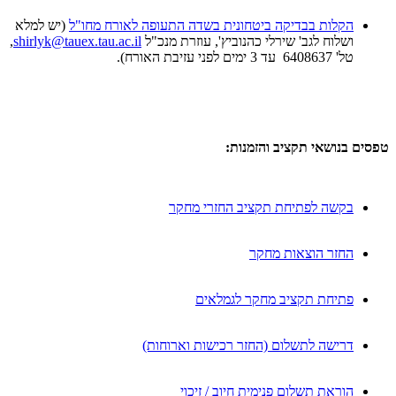
הקלות בבדיקה ביטחונית בשדה התעופה לאורח מחו"ל
(יש למלא
ושלוח לגב' שירלי כהנוביץ', עוזרת מנכ"ל
shirlyk@tauex.tau.ac.il
,
טל' 6408637 עד 3 ימים לפני עזיבת האורח).
טפסים בנושאי תקציב והזמנות:
בקשה לפתיחת תקציב החזרי מחקר
החזר הוצאות מחקר
פתיחת תקציב מחקר לגמלאים
דרישה לתשלום (החזר רכישות וארוחות)
הוראת תשלום פנימית חיוב / זיכוי