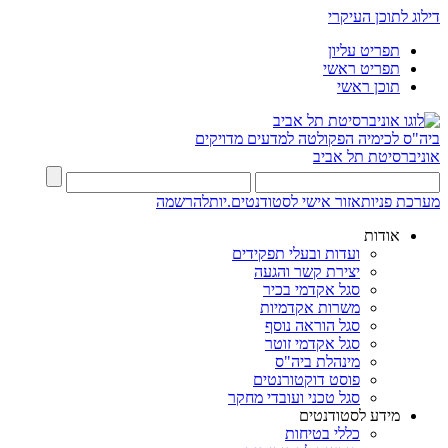
דילוג לתוכן העיקרי
תפריט עליון
תפריט ראשי
תוכן ראשי
ביה"ס לכימיה
הפקולטה למדעים מדויקים
אוניברסיטת תל אביב
מערכת פניות
אזור אישי לסטודנטים.יות
להרשמה
אודות
ועדות ובעלי תפקידים
יצירת קשר והגעה
סגל אקדמי בכיר
משרות אקדמיות
סגל הוראה נוסף
סגל אקדמי זוטר
מינהלת ביה"ס
פוסט דוקטורנטים
סגל טכני ועובדי מחקר
מידע לסטודנטים
כללי בטיחות