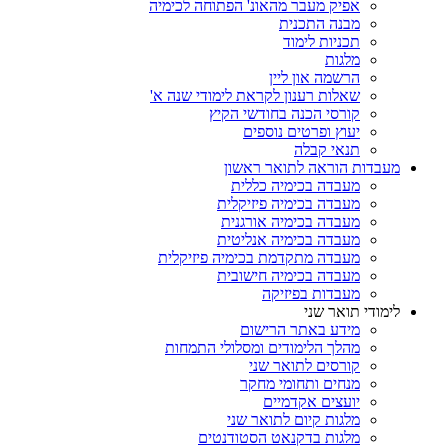
אפיק מעבר מהאונ' הפתוחה לכימיה
מבנה התכנית
תכניות לימוד
מלגות
הרשמה און ליין
שאלות רענון לקראת לימודי שנה א'
קורסי הכנה בחודשי הקיץ
יעוץ ופרטים נוספים
תנאי קבלה
מעבדות הוראה לתואר ראשון
מעבדה בכימיה כללית
מעבדה בכימיה פיזיקלית
מעבדה בכימיה אורגנית
מעבדה בכימיה אנליטית
מעבדה מתקדמת בכימיה פיזיקלית
מעבדה בכימיה חישובית
מעבדות בפיזיקה
לימודי תואר שני
מידע באתר הרישום
מהלך הלימודים ומסלולי התמחות
קורסים לתואר שני
מנחים ותחומי מחקר
יועצים אקדמיים
מלגות קיום לתואר שני
מלגות בדקנאט הסטודנטים