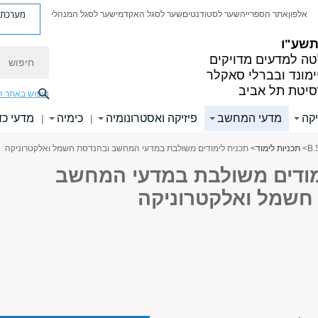
מערכת פ
אלפון
אתר הספרייה
שער לסטודנטים
שער לסגל האקדמי
שער לסגל המנהלי
 תשע"ו
חיפוש
ה למדעים מדויקים
ימונד ובברלי סאקלר
סיטת תל אביב
חיפוש באתר ז
קה
מדעי המחשב
פיזיקה ואסטרונומיה
כימיה
מדעי כד
|
|
>
תכניות לימוד
> תכנית לימודים משולבת במדעי המחשב ובהנדסת חשמל ואלקטרוניקה
מודים משולבת במדעי המחשב
חשמל ואלקטרוניקה