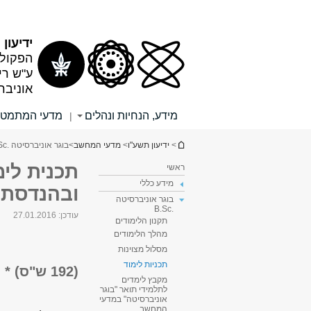
תוכן
תפריט
עליון
ראשי
ידיעון
הפקולט
ע"ש רי
אוניבר
מידע, הנחיות ונהלים
מדעי המתמטי
|
הינך נמצא כאן
>
ידיעון תשע"ו
>
מדעי המחשב
>
בוגר אוניברסיטה .B.Sc
תכנית לי
ראשי
מידע כללי
ובהנדסת 
בוגר אוניברסיטה
.B.Sc
עודכן:
27.01.2016
תקנון הלימודים
מהלך הלימודים
מסלול מצוינות
תכניות לימוד
(192 ש"ס) *
מקבץ לימדים
לתלמידי תואר "בוגר
אוניברסיטה" במדעי
המחשב