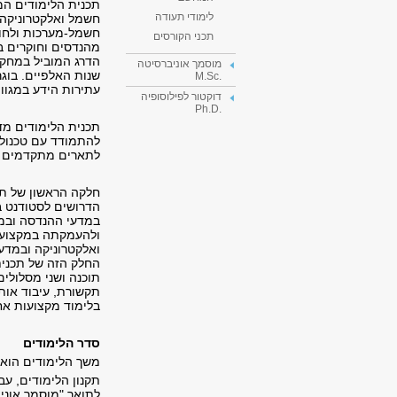
תכנית הלימודים ה
לימודי תעודה
חשמל ואלקטרוניקה
חשמל-מערכות ולחו
תכני הקורסים
מהנדסים וחוקרים ב
הדרג המוביל במחקר
מוסמך אוניברסיטה
שנות האלפיים. בוג
.M.Sc
עתירות הידע במגוו
דוקטור לפילוסופיה
.Ph.D
תכנית הלימודים מד
להתמודד עם טכנולוג
לתארים מתקדמים ו
חלקה הראשון של תכ
הדרושים לסטודנט ב
במדעי ההנדסה ובמ
ולהעמקתה במקצועות
ואלקטרוניקה ובמדע
החלק הזה של תכנית
תוכנה ושני מסלולי
תקשורת, עיבוד אות
בלימוד מקצועות א
סדר הלימודים
משך הלימודים הוא 
תקנון הלימודים, עב
לתואר "מוסמך אוני