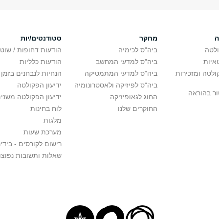
ה
מחקר
סטודנטים/יות
לטה
ביה"ס לכימיה
הודעות דחופות / שוט
איות
ביה"ס למדעי המחשב
הודעות כלליות
לטה ומזכירות
ביה"ס למדעי המתמטיקה
הנחיות לנבחנים בזמן 
ביה"ס לפיזיקה ולאסטרונומיה
ידיעון הפקולטה
ור בהוראה
החוג לגאופיזיקה
ידיעון הפקולטה משני
החוקרים שלנו
לוח בחינות
מלגות
מערכת שעות
רישום לקורסים - בידינ
שאלות ותשובות נפוצו