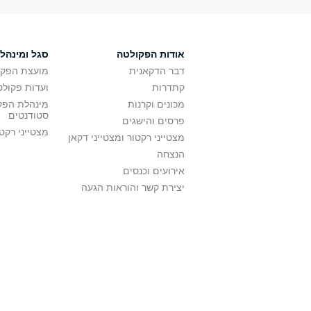
אודות הפקולטה
סגל ומינהל
דבר הדקאנית
מועצת הפקו
קתדרות
ועדות פקולט
מכונים וקרנות
מינהלת הפקו
סטודנטים
פרסים והישגים
מצטייני רקט
מצטייני רקטור ומצטייני דקאן
הנצחה
אירועים וכנסים
יצירת קשר והוראות הגעה