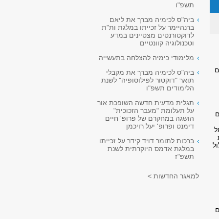
תשפ"ו
ביה"ס לכימיה מברך את ליאם
ברנהיימר על זכייתו במלגת ות"ת
לדוקטורנטים מצטיינים במדע
וטכנולוגיה קוונטיים
מלימודי כימיה להצלחה בתעשייה
ם
ביה"ס לכימיה מברך את מקבלי
תואר "דוקטור לפילוסופיה" לשנת
הלימודים תשפ"ו
תגלית מדעית חדשה השופכת אור
על תעלומת "מעבר הזכוכית"
ם
הושגה במחקרם של פרופ' חיים
דימנט ופרופ' יעל רויכמן
ל
ברכות לתומר דויד קידר על זכייתו
ל
במלגת אדמס היוקרתית לשנת
תשפ"ז
למאגר החדשות >
ם