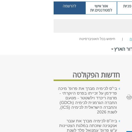
ניות
אזור אישי
להרשמה
לסטודנטים.יות
ה
חיפוש בכל האוניברסיטה
ור הארץ
חדשות הפקולטה
בי"ס לכימיה מברך את פרופ' מיכה
פרידמן על זכייתו בפרס היוקרתי -
מרצה ריכרד וילשטטר - מטעם
החברה הגרמנית לכימיה (GDCh)
והחברה הישראלית לכימיה (ICS),
לשנת 2026
ביה"ס לכימיה מברך את ענבר
אנקונינה שזכתה במלגת הצטיינות
ע"ש פרופ' עמנואל פלד לשנת