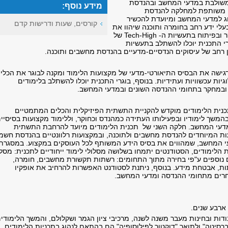
משולבת במדעי המחשב ובהנדסת
מידע נוסף:
 משותפת למחלקה להנדסת
ג למדעי המחשב ומיועדת להכשיר
קורסים, שעות ודרישות קדם
עלי ידע רחב בחומרה ותוכנה שיהוו את
 ובפיתוח בתעשיות ה-
High
‑
Tech
של
רי התכנית יוכלו להשתלב בתעשיות
ן רחב של עיסוקים הנדסיים-מדעיים בהנדסת מחשבים ותוכנה.
גישה את הבסיס התיאורטי-מדעי של מקצועות הלימוד ומקנה לבוגר את הכלי
יות עכשוויות ועתידיות. בנוסף, בוגרי התכנית יוכלו להשתלב בלימודים
במחקר בתחומי ההנדסה השונים ובמדעי המחשב.
נית הלימודים מוקדש להקניית התשתית הפיזיקלית והכלים המתמטיים
המשך לימודיו ובפעילותו העתידה כמהנדס וכחוקר, וללימוד מקצועות בסיסיי
דעי המחשב. חלקה השני של תכנית הלימודים מיועד להרחבת התשתית
 המיוחדים להנדסת מחשבים ולתוכנה, ובמקצועות רלוונטיים בהנדסת חשמ
י המחשב, שמהווים את בסיס הידע המשותף לכל העוסקים במקצוע. במסגרת
 הלימודים, הסטודנטים יתמחו בשלושה מסלולי לימוד ייחודיים לתכנית: מסלו
ם נוספים ע"פי בחירה מתוך התחומים: רשתות תקשורת מחשבים, חומרה,
ות, אבטחת מידע. בנוסף, ניתנת לסטודנט האפשרות להרחיב את אופקיו
חרים מתחומי ההנדסה ומדעי המחשב.
ארבע שנים.
ודות ובחינות מעבר משנה לשנה, מרכיבי ציון הגמר ושקלולם, והמשך הלימודי
ברסיטה" ולתואר "דוקטור לפילוסופיה" הם בהתאם לנהוג בתכניות הלימודים