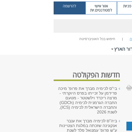
ניות
אזור אישי
להרשמה
לסטודנטים.יות
ה
חיפוש בכל האוניברסיטה
ור הארץ
חדשות הפקולטה
בי"ס לכימיה מברך את פרופ' מיכה
פרידמן על זכייתו בפרס היוקרתי -
מרצה ריכרד וילשטטר - מטעם
החברה הגרמנית לכימיה (GDCh)
והחברה הישראלית לכימיה (ICS),
לשנת 2026
ביה"ס לכימיה מברך את ענבר
אנקונינה שזכתה במלגת הצטיינות
ע"ש פרופ' עמנואל פלד לשנת