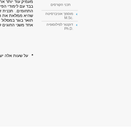
מעמיק עוד יותר א
תכני הקורסים
בבד עם לימודי הפיז
התחומים. תכנית ז
מוסמך אוניברסיטה
שהיא ממלאת את הדר
.M.Sc
תואר בוגר במסלול 
אחד משני החוגים ל
דוקטור לפילוסופיה
.Ph.D
*
על שעות אלה יש להוסיף 6 ש