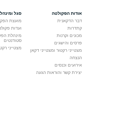
אודות הפקולטה
סגל ומינהל
דבר הדקאנית
מועצת הפקו
קתדרות
ועדות פקולט
מכונים וקרנות
מינהלת הפקו
סטודנטים
פרסים והישגים
מצטייני רקט
מצטייני רקטור ומצטייני דקאן
הנצחה
אירועים וכנסים
יצירת קשר והוראות הגעה