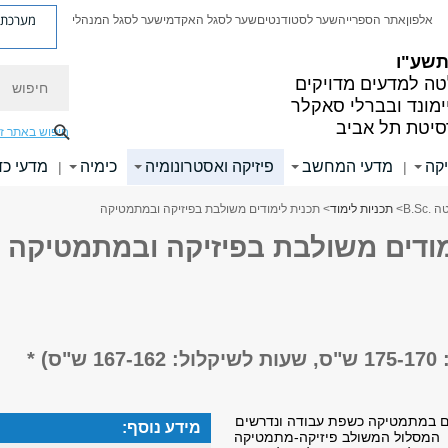
מערכת פ
אלפון
אתר הספרייה
שער לסטודנטים
שער לסגל האקדמי
שער לסגל המנהלי
 תשע"ו
חיפוש
ה למדעים מדויקים
ימונד ובברלי סאקלר
סיטת תל אביב
חיפוש באתר ז
קה
מדעי המחשב
פיזיקה ואסטרונומיה
כימיה
מדעי כד
|
|
B.Sc
>
תכניות לימוד
> תכנית לימודים משולבת בפיזיקה ובמתמטיקה
מודים משולבת בפיזיקה ובמתמטיקה
ס) *
 במתמטיקה כשפת עבודה ונדרשים
מידע נוסף:
 המסלול המשולב פיזיקה-מתמטיקה