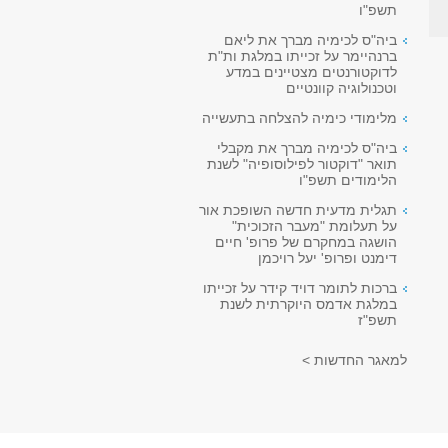
תשפ"ו
ביה"ס לכימיה מברך את ליאם
ברנהיימר על זכייתו במלגת ות"ת
לדוקטורנטים מצטיינים במדע
וטכנולוגיה קוונטיים
מלימודי כימיה להצלחה בתעשייה
ביה"ס לכימיה מברך את מקבלי
תואר "דוקטור לפילוסופיה" לשנת
הלימודים תשפ"ו
תגלית מדעית חדשה השופכת אור
על תעלומת "מעבר הזכוכית"
הושגה במחקרם של פרופ' חיים
דימנט ופרופ' יעל רויכמן
ברכות לתומר דויד קידר על זכייתו
במלגת אדמס היוקרתית לשנת
תשפ"ז
למאגר החדשות >