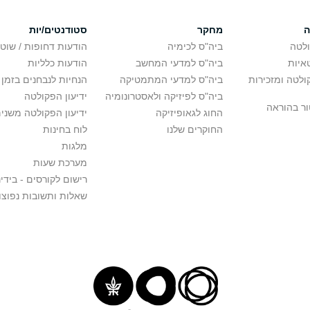
ה
מחקר
סטודנטים/יות
לטה
ביה"ס לכימיה
הודעות דחופות / שוט
איות
ביה"ס למדעי המחשב
הודעות כלליות
לטה ומזכירות
ביה"ס למדעי המתמטיקה
הנחיות לנבחנים בזמן 
ביה"ס לפיזיקה ולאסטרונומיה
ידיעון הפקולטה
ור בהוראה
החוג לגאופיזיקה
ידיעון הפקולטה משני
החוקרים שלנו
לוח בחינות
מלגות
מערכת שעות
רישום לקורסים - בידינ
שאלות ותשובות נפוצו