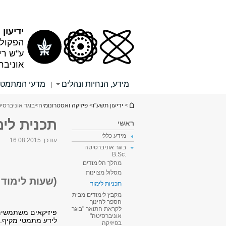
תוכן
תפריט
עליון
ראשי
ידיעון
הפקולט
ע"ש רי
אוניבר
מידע, הנחיות ונהלים
מדעי המתמטי
|
הינך נמצא כאן
>
ידיעון תשע"ו
>
פיזיקה ואסטרונומיה
>
בוגר אוניברסיטה .
תכנית לי
ראשי
מידע כללי
עודכן:
16.08.2015
בוגר אוניברסיטה
.B.Sc
מהלך הלימודים
מסלול מצוינות
(שעות לימוד: 175-170 ש"ס, שעות לשיקלול: 167-162 ש"
תכניות לימוד
מקבץ לימודים מבית
הספר לחינוך
לקראת התואר "בוגר
פיזיקאים משתמשים
אוניברסיטה"
לידע מתמטי מקיף.
בפיזיקה