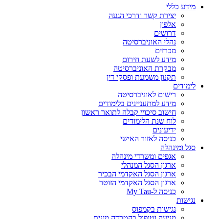
מידע כללי
יצירת קשר ודרכי הגעה
אלפון
דרושים
נהלי האוניברסיטה
מכרזים
מידע לשעת חירום
מבקרת האוניברסיטה
תקנון משמעת ופסקי דין
לימודים
רישום לאוניברסיטה
מידע למתעניינים בלימודים
חישוב סיכויי קבלה לתואר ראשון
לוח שנת הלימודים
ידיעונים
כניסה לאזור האישי
סגל ומינהלה
אגפים ומשרדי מינהלה
ארגון הסגל המנהלי
ארגון הסגל האקדמי הבכיר
ארגון הסגל האקדמי הזוטר
כניסה ל-My Tau
נגישות
נגישות בקמפוס
מניעה וטיפול בהטרדה מינית