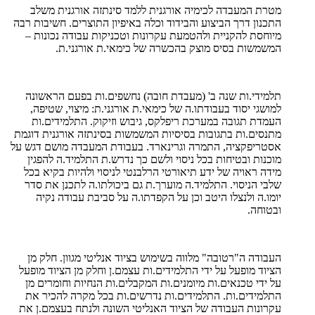
מטרת המעבדה לכימיה אורגנית ללמד סינתזה אורגנית משלב
התכנון דרך הביצוע והבידוד וכלה באיפיון התוצרים. חשיבות רבה
מיוחסת להקניית ולהטמעת עקרונות וטכניקות עבודה נכונות –
המשמשות בסיס מוצק בהכשרה של כימאי.ת אורגני.ת.
תלמידי.ות שנה ב' (מעבדת חובה) נחשפים.ות בפעם הראשונה
למושגי יסוד בעבודתו.ה של כימאי.ת אורגני.ת: מיצוי, שטיפה,
העמדת תגובה במערכת ריפלקס, גיבוש וזיקוק. התלמידים.ות
מתנסים.ות בתגובות בסיסיות המשמשות בסינתזה אורגנית דוגמת
אסטריפקציה, התמרה וגרינארד. בעבודת המעבדה מושם דגש על
מוכנות ובטיחות בכל ניסוי ולשם כך נדרש.ת התלמיד.ה להפגין
מידה ראויה של ידע תיאורטי הרלבנטי לניסוי ולהיות בקיא בכל
שלבי הניסוי. התלמיד.ה מוערך.ת גם ביכולתו.ה לתכנן את סדר
יומו.ה ולנצלו היטב וכן על הקפדתו.ה על סביבת עבודה נקיה
ובטוחה.
העבודה ה"רטובה" מלווה בשימוש בציוד אנליטי מגוון. חלק מן
הציוד מופעל על ידי התלמידים.ות עצמם.ן וחלק מן הציוד מופעל
על ידי טכנאים.ות מיומנים.ות המקבלים.ות הנחיות וחומרים מן
התלמידים.ות. התלמידים.ות נדרשים.ות בכל מקרה להכיר את
עקרונות העבודה של הציוד האנליטי השונה ולנתח בעצמם.ן את