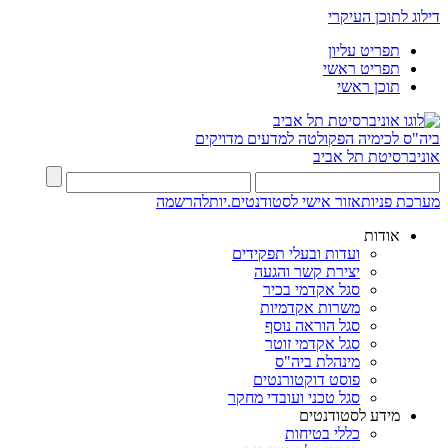
דילוג לתוכן העיקרי
תפריט עליון
תפריט ראשי
תוכן ראשי
ביה"ס לכימיה
הפקולטה למדעים מדויקים
אוניברסיטת תל אביב
מערכת פניות
אזור אישי לסטודנטים.יות
להרשמה
אודות
ועדות ובעלי תפקידים
יצירת קשר והגעה
סגל אקדמי בכיר
משרות אקדמיות
סגל הוראה נוסף
סגל אקדמי זוטר
מינהלת ביה"ס
פוסט דוקטורנטים
סגל טכני ועובדי מחקר
מידע לסטודנטים
כללי בטיחות