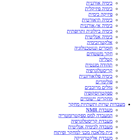
כימיה אורגנית
כימיה פיזיקלית
פיזיקה כימית
כימיה תיאורטית
כימיה אי-אורגנית
כימיה ביולוגית ותרופתית
כימיה אנליטית
אלקטרוכימיה
חומרים וננוטכנולוגיה
חקר משטחים
קטליזה
תהודה מגנטית
קריסטלוגרפיה
כימיה פלואורוגנית
פולימרים
נוזלים מרוכבים
ספקטרוסקופיה
מחקרים יישומיים
מעבדות שרות ותשתיות מחקר
מעבדת NMR
המעבדה למס ספקטרומטריה
מעבדת קריסטלוגרפיה
מעבדה לכימיה אנליטית
בית מלאכה מכני למחקר ופיתוח
מעבדת אלקטרוניקה