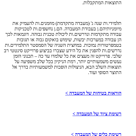
התוצאות המתקבלות.
תלמידי.ות שנה ג' (מעבדה מתקדמת) מוזמנים.ות להעמיק את
מיומניותיהם.ן בעבודת המעבדה. הם.ן נחשפים.ות לטכניקות
עבודה מתקדמות ונדרשים.ות ליכולת טכנית גבוהה. דוגמאות לכך
הן עבודה במערכות יבשות, שימוש בואקום גבוה או תגובות
בטמפרטורות נמוכות. במחצית השניה של הסמסטר התלמידים.ות
נדרשים.ות להפגין את כל הידע שצברו בביצוע פרוייקט סינטטי רב
שלבי. פרוייקט זה מעצים את כל שלמדו עד כה – תכנוני הזמן
נעשים משמעותיים יותר, רמת הניקיון בכל שלב משפיעה על
תוצאות השלב הבא, הניצולות הופכות למשמעותיות בדרך אל
התוצר הסופי ועוד.
הוראות בטיחות של המעבדה >
רשימת ציוד של המעבדה >
רשימת כלים של המעבדה >