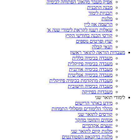
אפיק מעבר מהאונ' הפתוחה לכימיה
מבנה התכנית
תכניות לימוד
מלגות
הרשמה און ליין
שאלות רענון לקראת לימודי שנה א'
קורסי הכנה בחודשי הקיץ
יעוץ ופרטים נוספים
תנאי קבלה
מעבדות הוראה לתואר ראשון
מעבדה בכימיה כללית
מעבדה בכימיה פיזיקלית
מעבדה בכימיה אורגנית
מעבדה בכימיה אנליטית
מעבדה מתקדמת בכימיה פיזיקלית
מעבדה בכימיה חישובית
מעבדות בפיזיקה
לימודי תואר שני
מידע באתר הרישום
מהלך הלימודים ומסלולי התמחות
קורסים לתואר שני
מנחים ותחומי מחקר
יועצים אקדמיים
מלגות קיום לתואר שני
מלגות בדקנאט הסטודנטים