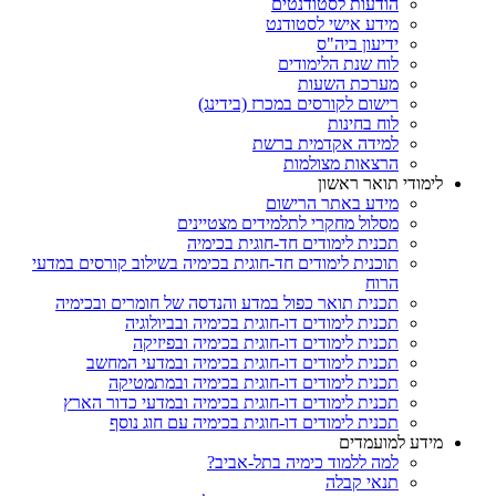
הודעות לסטודנטים
מידע אישי לסטודנט
ידיעון ביה"ס
לוח שנת הלימודים
מערכת השעות
רישום לקורסים במכרז (בידינג)
לוח בחינות
למידה אקדמית ברשת
הרצאות מצולמות
לימודי תואר ראשון
מידע באתר הרישום
מסלול מחקרי לתלמידים מצטיינים
תכנית לימודים חד-חוגית בכימיה
תוכנית לימודים חד-חוגית בכימיה בשילוב קורסים במדעי
הרוח
תכנית תואר כפול במדע והנדסה של חומרים ובכימיה
תכנית לימודים דו-חוגית בכימיה ובביולוגיה
תכנית לימודים דו-חוגית בכימיה ובפיזיקה
תכנית לימודים דו-חוגית בכימיה ובמדעי המחשב
תכנית לימודים דו-חוגית בכימיה ובמתמטיקה
תכנית לימודים דו-חוגית בכימיה ובמדעי כדור הארץ
תכנית לימודים דו-חוגית בכימיה עם חוג נוסף
מידע למועמדים
למה ללמוד כימיה בתל-אביב?
תנאי קבלה