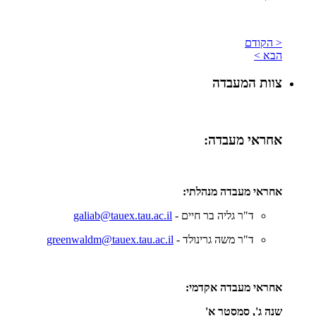
< הקודם
הבא >
צוות המעבדה
אחראי מעבדה:
אחראי מעבדה מנהלתי:
ד"ר גליה בר חיים -
galiab@tauex.tau.ac.il
ד"ר משה גרינולד -
greenwaldm@tauex.tau.ac.il
אחראי מעבדה אקדמי:
שנה ג', סמסטר א'