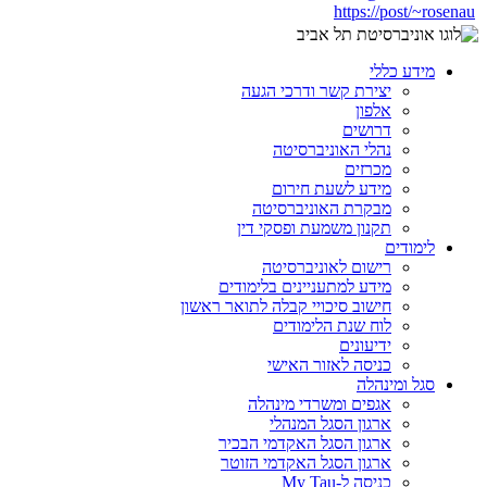
https://post/~rosenau
מידע כללי
יצירת קשר ודרכי הגעה
אלפון
דרושים
נהלי האוניברסיטה
מכרזים
מידע לשעת חירום
מבקרת האוניברסיטה
תקנון משמעת ופסקי דין
לימודים
רישום לאוניברסיטה
מידע למתעניינים בלימודים
חישוב סיכויי קבלה לתואר ראשון
לוח שנת הלימודים
ידיעונים
כניסה לאזור האישי
סגל ומינהלה
אגפים ומשרדי מינהלה
ארגון הסגל המנהלי
ארגון הסגל האקדמי הבכיר
ארגון הסגל האקדמי הזוטר
כניסה ל-My Tau