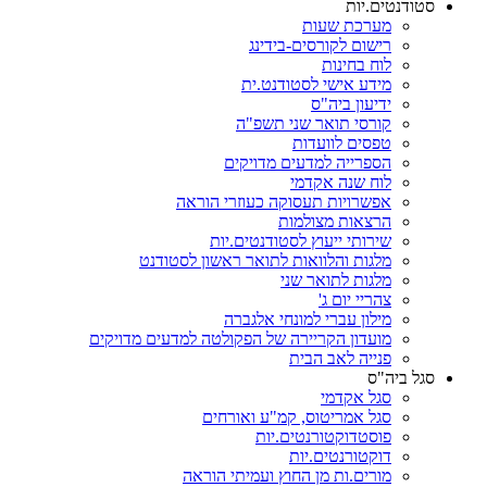
סטודנטים.יות
מערכת שעות
רישום לקורסים-בידינג
לוח בחינות
מידע אישי לסטודנט.ית
ידיעון ביה"ס
קורסי תואר שני תשפ"ה
טפסים לוועדות
הספרייה למדעים מדויקים
לוח שנה אקדמי
אפשרויות תעסוקה כעוזרי הוראה
הרצאות מצולמות
שירותי ייעוץ לסטודנטים.יות
מלגות והלוואות לתואר ראשון לסטודנט
מלגות לתואר שני
צהריי יום ג'
מילון עברי למונחי אלגברה
מועדון הקריירה של הפקולטה למדעים מדויקים
פנייה לאב הבית
סגל ביה"ס
סגל אקדמי
סגל אמריטוס, קמ"ע ואורחים
פוסטדוקטורנטים.יות
דוקטורנטים.יות
מורים.ות מן החוץ ועמיתי הוראה