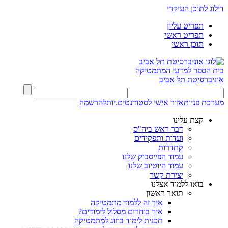
דילוג לתוכן העיקרי
תפריט עליון
תפריט ראשי
תוכן ראשי
בית הספר למדעי המתמטיקה
אוניברסיטת תל אביב
מערכת פניות
אזור אישי לסטודנטים.יות
להרשמה
קצת עלינו
דבר ראש ביה"ס
ועדות ותפקידים
קתדרות
עמוד הפייסבוק שלנו
עמוד היוטיוב שלנו
יצירת קשר
בואו ללמוד אצלנו
תואר ראשון
איך זה ללמוד מתמטיקה
איך בוחרים מסלול לימודים?
תכנית לימוד בחוג למתמטיקה