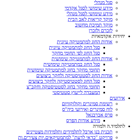
סגל מנהלי
מידע שימושי לסגל אקדמי
מידע שימושי לסגל מנהלי
מוקד קריאות לאב הבית
מוקד תמיכת מחשוב
לזכרם ולזכרן
יחידות אקדמאיות
אודות החוג למתמטיקה עיונית
סגל החוג למתמטיקה עיונית
סגל החוג לפי תחומי מחקר
אודות החוג למתמטיקה שימושית
סגל החוג במתמטיקה שימושית
תחומי מחקר בחוג למתמטיקה שימושית
אודות החוג לסטטיסטיקה ולחקר ביצועים
סגל החוג לסטטיסטיקה ולחקר ביצועים
תחומי מחקר בחוג לסטטיסטקה וחקב"צ
המעבדה לייעוץ סטטיסטי
אירועים
רשימת סמינרים וקולוקוויום
לוח סמינרים ואירועי ביה"ס
פרס אברבנאל
מידע אודות הפרס
לתלמיד.ה ולמורה
תכנית בנו ארבל לתלמידים ותלמידות מצטיינים
פרויקט "כדאי לדעת" למתמטיקאים.יות צעירים.ות