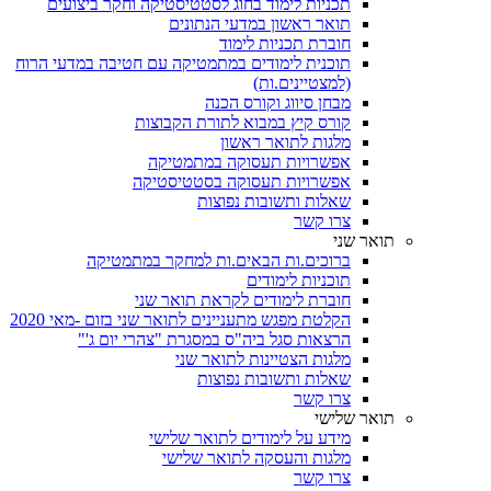
תכניות לימוד בחוג לסטטיסטיקה וחקר ביצועים
תואר ראשון במדעי הנתונים
חוברת תכניות לימוד
תוכנית לימודים במתמטיקה עם חטיבה במדעי הרוח
(למצטיינים.ות)
מבחן סיווג וקורס הכנה
קורס קיץ במבוא לתורת הקבוצות
מלגות לתואר ראשון
אפשרויות תעסוקה במתמטיקה
אפשרויות תעסוקה בסטטיסטיקה
שאלות ותשובות נפוצות
צרו קשר
תואר שני
ברוכים.ות הבאים.ות למחקר במתמטיקה
תוכניות לימודים
חוברת לימודים לקראת תואר שני
הקלטת מפגש מתעניינים לתואר שני בזום -מאי 2020
הרצאות סגל ביה"ס במסגרת "צהרי יום ג'"
מלגות הצטיינות לתואר שני
שאלות ותשובות נפוצות
צרו קשר
תואר שלישי
מידע על לימודים לתואר שלישי
מלגות והעסקה לתואר שלישי
צרו קשר