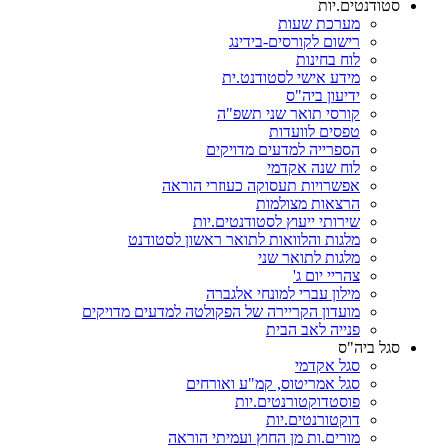
סטודנטים.יות
מערכת שעות
רישום לקורסים-בידינג
לוח בחינות
מידע אישי לסטודנט.ית
ידיעון ביה"ס
קורסי תואר שני תשפ"ה
טפסים לוועדות
הספרייה למדעים מדויקים
לוח שנה אקדמי
אפשרויות תעסוקה כעוזרי הוראה
הרצאות מצולמות
שירותי ייעוץ לסטודנטים.יות
מלגות והלוואות לתואר ראשון לסטודנט
מלגות לתואר שני
צהריי יום ג'
מילון עברי למונחי אלגברה
מועדון הקריירה של הפקולטה למדעים מדויקים
פנייה לאב הבית
סגל ביה"ס
סגל אקדמי
סגל אמריטוס, קמ"ע ואורחים
פוסטדוקטורנטים.יות
דוקטורנטים.יות
מורים.ות מן החוץ ועמיתי הוראה