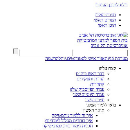
דילוג לתוכן העיקרי
תפריט עליון
תפריט ראשי
תוכן ראשי
בית הספר למדעי המתמטיקה
אוניברסיטת תל אביב
מערכת פניות
אזור אישי לסטודנטים.יות
להרשמה
קצת עלינו
דבר ראש ביה"ס
ועדות ותפקידים
קתדרות
עמוד הפייסבוק שלנו
עמוד היוטיוב שלנו
יצירת קשר
בואו ללמוד אצלנו
תואר ראשון
איך זה ללמוד מתמטיקה
איך בוחרים מסלול לימודים?
תכנית לימוד בחוג למתמטיקה