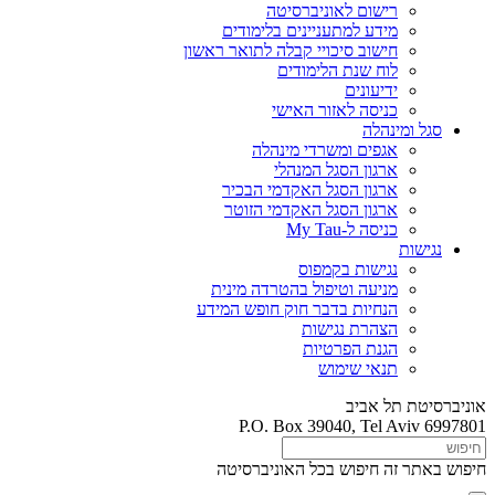
רישום לאוניברסיטה
מידע למתעניינים בלימודים
חישוב סיכויי קבלה לתואר ראשון
לוח שנת הלימודים
ידיעונים
כניסה לאזור האישי
סגל ומינהלה
אגפים ומשרדי מינהלה
ארגון הסגל המנהלי
ארגון הסגל האקדמי הבכיר
ארגון הסגל האקדמי הזוטר
כניסה ל-My Tau
נגישות
נגישות בקמפוס
מניעה וטיפול בהטרדה מינית
הנחיות בדבר חוק חופש המידע
הצהרת נגישות
הגנת הפרטיות
תנאי שימוש
אוניברסיטת תל אביב
P.O. Box 39040, Tel Aviv 6997801
חיפוש באתר זה
חיפוש בכל האוניברסיטה