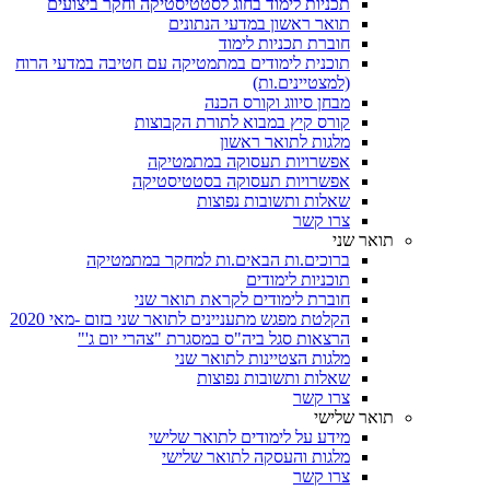
תכניות לימוד בחוג לסטטיסטיקה וחקר ביצועים
תואר ראשון במדעי הנתונים
חוברת תכניות לימוד
תוכנית לימודים במתמטיקה עם חטיבה במדעי הרוח
(למצטיינים.ות)
מבחן סיווג וקורס הכנה
קורס קיץ במבוא לתורת הקבוצות
מלגות לתואר ראשון
אפשרויות תעסוקה במתמטיקה
אפשרויות תעסוקה בסטטיסטיקה
שאלות ותשובות נפוצות
צרו קשר
תואר שני
ברוכים.ות הבאים.ות למחקר במתמטיקה
תוכניות לימודים
חוברת לימודים לקראת תואר שני
הקלטת מפגש מתעניינים לתואר שני בזום -מאי 2020
הרצאות סגל ביה"ס במסגרת "צהרי יום ג'"
מלגות הצטיינות לתואר שני
שאלות ותשובות נפוצות
צרו קשר
תואר שלישי
מידע על לימודים לתואר שלישי
מלגות והעסקה לתואר שלישי
צרו קשר