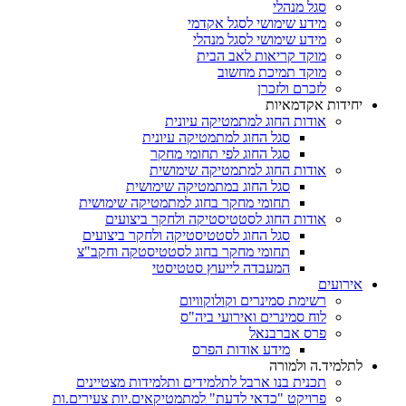
סגל מנהלי
מידע שימושי לסגל אקדמי
מידע שימושי לסגל מנהלי
מוקד קריאות לאב הבית
מוקד תמיכת מחשוב
לזכרם ולזכרן
יחידות אקדמאיות
אודות החוג למתמטיקה עיונית
סגל החוג למתמטיקה עיונית
סגל החוג לפי תחומי מחקר
אודות החוג למתמטיקה שימושית
סגל החוג במתמטיקה שימושית
תחומי מחקר בחוג למתמטיקה שימושית
אודות החוג לסטטיסטיקה ולחקר ביצועים
סגל החוג לסטטיסטיקה ולחקר ביצועים
תחומי מחקר בחוג לסטטיסטקה וחקב"צ
המעבדה לייעוץ סטטיסטי
אירועים
רשימת סמינרים וקולוקוויום
לוח סמינרים ואירועי ביה"ס
פרס אברבנאל
מידע אודות הפרס
לתלמיד.ה ולמורה
תכנית בנו ארבל לתלמידים ותלמידות מצטיינים
פרויקט "כדאי לדעת" למתמטיקאים.יות צעירים.ות