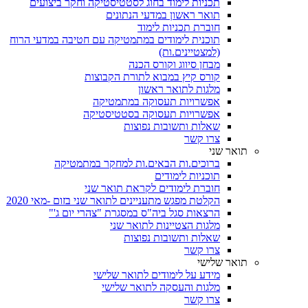
תכניות לימוד בחוג לסטטיסטיקה וחקר ביצועים
תואר ראשון במדעי הנתונים
חוברת תכניות לימוד
תוכנית לימודים במתמטיקה עם חטיבה במדעי הרוח
(למצטיינים.ות)
מבחן סיווג וקורס הכנה
קורס קיץ במבוא לתורת הקבוצות
מלגות לתואר ראשון
אפשרויות תעסוקה במתמטיקה
אפשרויות תעסוקה בסטטיסטיקה
שאלות ותשובות נפוצות
צרו קשר
תואר שני
ברוכים.ות הבאים.ות למחקר במתמטיקה
תוכניות לימודים
חוברת לימודים לקראת תואר שני
הקלטת מפגש מתעניינים לתואר שני בזום -מאי 2020
הרצאות סגל ביה"ס במסגרת "צהרי יום ג'"
מלגות הצטיינות לתואר שני
שאלות ותשובות נפוצות
צרו קשר
תואר שלישי
מידע על לימודים לתואר שלישי
מלגות והעסקה לתואר שלישי
צרו קשר