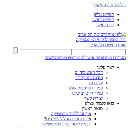
דילוג לתוכן העיקרי
תפריט עליון
תפריט ראשי
תוכן ראשי
בית הספר למדעי המתמטיקה
אוניברסיטת תל אביב
מערכת פניות
אזור אישי לסטודנטים.יות
להרשמה
קצת עלינו
דבר ראש ביה"ס
ועדות ותפקידים
קתדרות
עמוד הפייסבוק שלנו
עמוד היוטיוב שלנו
יצירת קשר
בואו ללמוד אצלנו
תואר ראשון
איך זה ללמוד מתמטיקה
איך בוחרים מסלול לימודים?
תכנית לימוד בחוג למתמטיקה