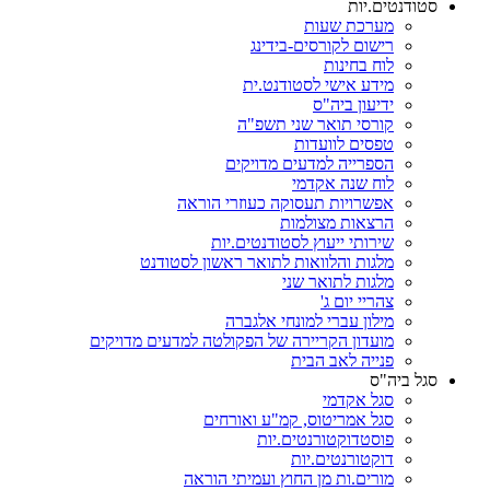
סטודנטים.יות
מערכת שעות
רישום לקורסים-בידינג
לוח בחינות
מידע אישי לסטודנט.ית
ידיעון ביה"ס
קורסי תואר שני תשפ"ה
טפסים לוועדות
הספרייה למדעים מדויקים
לוח שנה אקדמי
אפשרויות תעסוקה כעוזרי הוראה
הרצאות מצולמות
שירותי ייעוץ לסטודנטים.יות
מלגות והלוואות לתואר ראשון לסטודנט
מלגות לתואר שני
צהריי יום ג'
מילון עברי למונחי אלגברה
מועדון הקריירה של הפקולטה למדעים מדויקים
פנייה לאב הבית
סגל ביה"ס
סגל אקדמי
סגל אמריטוס, קמ"ע ואורחים
פוסטדוקטורנטים.יות
דוקטורנטים.יות
מורים.ות מן החוץ ועמיתי הוראה