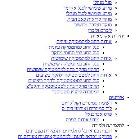
סגל מנהלי
מידע שימושי לסגל אקדמי
מידע שימושי לסגל מנהלי
מוקד קריאות לאב הבית
מוקד תמיכת מחשוב
לזכרם ולזכרן
יחידות אקדמאיות
אודות החוג למתמטיקה עיונית
סגל החוג למתמטיקה עיונית
סגל החוג לפי תחומי מחקר
אודות החוג למתמטיקה שימושית
סגל החוג במתמטיקה שימושית
תחומי מחקר בחוג למתמטיקה שימושית
אודות החוג לסטטיסטיקה ולחקר ביצועים
סגל החוג לסטטיסטיקה ולחקר ביצועים
תחומי מחקר בחוג לסטטיסטקה וחקב"צ
המעבדה לייעוץ סטטיסטי
אירועים
רשימת סמינרים וקולוקוויום
לוח סמינרים ואירועי ביה"ס
פרס אברבנאל
מידע אודות הפרס
לתלמיד.ה ולמורה
תכנית בנו ארבל לתלמידים ותלמידות מצטיינים
פרויקט "כדאי לדעת" למתמטיקאים.יות צעירים.ות