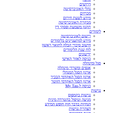
דרושים
נהלי האוניברסיטה
מכרזים
מידע לשעת חירום
מבקרת האוניברסיטה
תקנון משמעת ופסקי דין
לימודים
רישום לאוניברסיטה
מידע למתעניינים בלימודים
חישוב סיכויי קבלה לתואר ראשון
לוח שנת הלימודים
ידיעונים
כניסה לאזור האישי
סגל ומינהלה
אגפים ומשרדי מינהלה
ארגון הסגל המנהלי
ארגון הסגל האקדמי הבכיר
ארגון הסגל האקדמי הזוטר
כניסה ל-My Tau
נגישות
נגישות בקמפוס
מניעה וטיפול בהטרדה מינית
הנחיות בדבר חוק חופש המידע
הצהרת נגישות