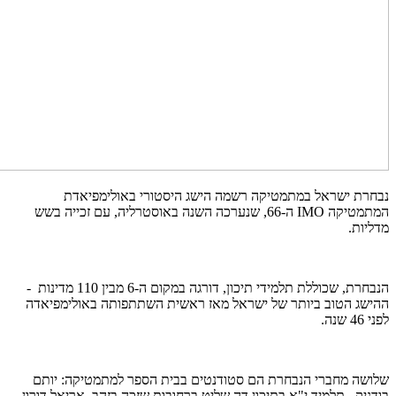
נבחרת ישראל במתמטיקה רשמה הישג היסטורי באולימפיאדת
המתמטיקה IMO ה-66, שנערכה השנה באוסטרליה, עם זכייה בשש
מדליות.
הנבחרת, שכוללת תלמידי תיכון, דורגה במקום ה-6 מבין 110 מדינות -
ההישג הטוב ביותר של ישראל מאז ראשית השתתפותה באולימפיאדה
לפני 46 שנה.
שלושה מחברי הנבחרת הם סטודנטים בבית הספר למתמטיקה: יותם
בודניק, תלמיד י"א בתיכון דה שליט ברחובות שזכה בזהב, אריאל דורון,