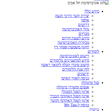
מידע כללי
יצירת קשר ודרכי הגעה
אלפון
דרושים
נהלי האוניברסיטה
מכרזים
מידע לשעת חירום
מבקרת האוניברסיטה
תקנון משמעת ופסקי דין
לימודים
רישום לאוניברסיטה
מידע למתעניינים בלימודים
חישוב סיכויי קבלה לתואר ראשון
לוח שנת הלימודים
ידיעונים
כניסה לאזור האישי
סגל ומינהלה
אגפים ומשרדי מינהלה
ארגון הסגל המנהלי
ארגון הסגל האקדמי הבכיר
ארגון הסגל האקדמי הזוטר
כניסה ל-My Tau
נגישות