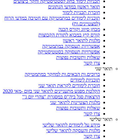
תכניות לימוד בחוג לסטטיסטיקה וחקר ביצועים
תואר ראשון במדעי הנתונים
חוברת תכניות לימוד
תוכנית לימודים במתמטיקה עם חטיבה במדעי הרוח
(למצטיינים.ות)
מבחן סיווג וקורס הכנה
קורס קיץ במבוא לתורת הקבוצות
מלגות לתואר ראשון
אפשרויות תעסוקה במתמטיקה
אפשרויות תעסוקה בסטטיסטיקה
שאלות ותשובות נפוצות
צרו קשר
תואר שני
ברוכים.ות הבאים.ות למחקר במתמטיקה
תוכניות לימודים
חוברת לימודים לקראת תואר שני
הקלטת מפגש מתעניינים לתואר שני בזום -מאי 2020
הרצאות סגל ביה"ס במסגרת "צהרי יום ג'"
מלגות הצטיינות לתואר שני
שאלות ותשובות נפוצות
צרו קשר
תואר שלישי
מידע על לימודים לתואר שלישי
מלגות והעסקה לתואר שלישי
צרו קשר