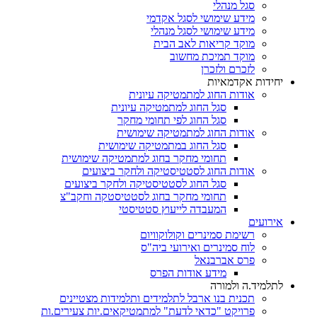
סגל מנהלי
מידע שימושי לסגל אקדמי
מידע שימושי לסגל מנהלי
מוקד קריאות לאב הבית
מוקד תמיכת מחשוב
לזכרם ולזכרן
יחידות אקדמאיות
אודות החוג למתמטיקה עיונית
סגל החוג למתמטיקה עיונית
סגל החוג לפי תחומי מחקר
אודות החוג למתמטיקה שימושית
סגל החוג במתמטיקה שימושית
תחומי מחקר בחוג למתמטיקה שימושית
אודות החוג לסטטיסטיקה ולחקר ביצועים
סגל החוג לסטטיסטיקה ולחקר ביצועים
תחומי מחקר בחוג לסטטיסטקה וחקב"צ
המעבדה לייעוץ סטטיסטי
אירועים
רשימת סמינרים וקולוקוויום
לוח סמינרים ואירועי ביה"ס
פרס אברבנאל
מידע אודות הפרס
לתלמיד.ה ולמורה
תכנית בנו ארבל לתלמידים ותלמידות מצטיינים
פרויקט "כדאי לדעת" למתמטיקאים.יות צעירים.ות