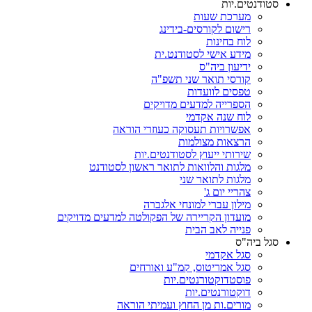
סטודנטים.יות
מערכת שעות
רישום לקורסים-בידינג
לוח בחינות
מידע אישי לסטודנט.ית
ידיעון ביה"ס
קורסי תואר שני תשפ"ה
טפסים לוועדות
הספרייה למדעים מדויקים
לוח שנה אקדמי
אפשרויות תעסוקה כעוזרי הוראה
הרצאות מצולמות
שירותי ייעוץ לסטודנטים.יות
מלגות והלוואות לתואר ראשון לסטודנט
מלגות לתואר שני
צהריי יום ג'
מילון עברי למונחי אלגברה
מועדון הקריירה של הפקולטה למדעים מדויקים
פנייה לאב הבית
סגל ביה"ס
סגל אקדמי
סגל אמריטוס, קמ"ע ואורחים
פוסטדוקטורנטים.יות
דוקטורנטים.יות
מורים.ות מן החוץ ועמיתי הוראה