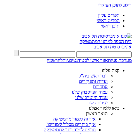
דילוג לתוכן העיקרי
תפריט עליון
תפריט ראשי
תוכן ראשי
בית הספר למדעי המתמטיקה
אוניברסיטת תל אביב
מערכת פניות
אזור אישי לסטודנטים.יות
להרשמה
קצת עלינו
דבר ראש ביה"ס
ועדות ותפקידים
קתדרות
עמוד הפייסבוק שלנו
עמוד היוטיוב שלנו
יצירת קשר
בואו ללמוד אצלנו
תואר ראשון
איך זה ללמוד מתמטיקה
איך בוחרים מסלול לימודים?
תכנית לימוד בחוג למתמטיקה