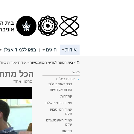
תוכן
תפריט
עליון
ראשי
בית ה
אוניבר
אודות
חוגים
בואו ללמוד אצלנו
|
הינך נמצא כאן
>
בית הספר למדעי המתמטיקה
>
אודות
>
אודות ביה"
הכל מתחיל
ראשי
אודות ביה"ס
סרטון אחד
דבר ראש ביה"ס
ועדות אקדמיות
קתדרות
עמוד היוטיוב שלנו
עמוד הפייסבוק
שלנו
עמוד האינסטגרם
שלנו
חדשות