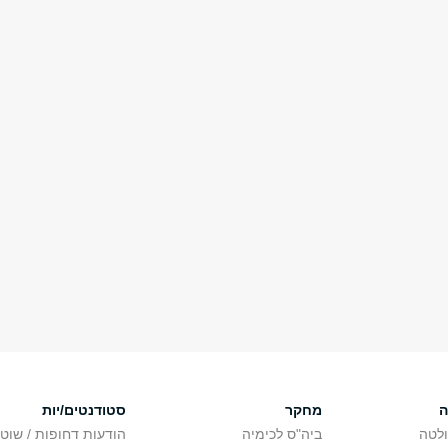
ה
מחקר
סטודנטים/יות
לטה
ביה"ס לכימיה
הודעות דחופות / שוט