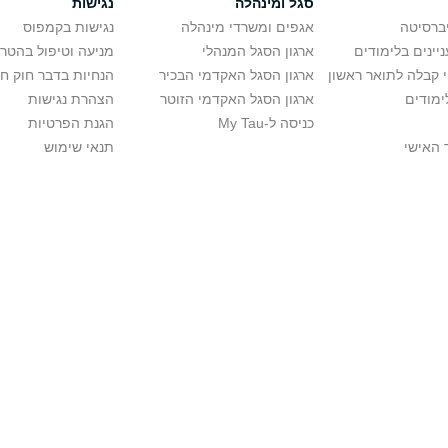
סגל ומינהלה
נגישות
יברסיטה
אגפים ומשרדי מינהלה
נגישות בקמפוס
יינים בלימודים
ארגון הסגל המנהלי
מניעה וטיפול בהטר
י קבלה לתואר ראשון
ארגון הסגל האקדמי הבכיר
הנחיות בדבר חוק ח
ימודים
ארגון הסגל האקדמי הזוטר
הצהרת נגישות
כניסה ל-My Tau
הגנת הפרטיות
 האישי
תנאי שימוש