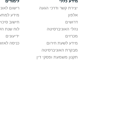
מידע כללי
לימודים
יצירת קשר ודרכי הגעה
רישום לאונ
אלפון
מידע למתענ
דרושים
חישוב סיכוי
נהלי האוניברסיטה
לוח שנת הל
מכרזים
ידיעונים
מידע לשעת חירום
כניסה לאזור
מבקרת האוניברסיטה
תקנון משמעת ופסקי דין