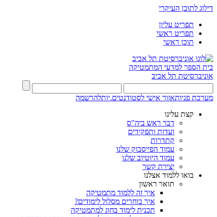
דילוג לתוכן העיקרי
תפריט עליון
תפריט ראשי
תוכן ראשי
בית הספר למדעי המתמטיקה
אוניברסיטת תל אביב
מערכת פניות
אזור אישי לסטודנטים.יות
להרשמה
קצת עלינו
דבר ראש ביה"ס
ועדות ותפקידים
קתדרות
עמוד הפייסבוק שלנו
עמוד היוטיוב שלנו
יצירת קשר
בואו ללמוד אצלנו
תואר ראשון
איך זה ללמוד מתמטיקה
איך בוחרים מסלול לימודים?
תכנית לימוד בחוג למתמטיקה