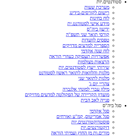
סטודנטים.יות
מערכת שעות
רישום לקורסים-בידינג
לוח בחינות
מידע אישי לסטודנט.ית
ידיעון ביה"ס
קורסי תואר שני תשפ"ה
טפסים לוועדות
הספרייה למדעים מדויקים
לוח שנה אקדמי
אפשרויות תעסוקה כעוזרי הוראה
הרצאות מצולמות
שירותי ייעוץ לסטודנטים.יות
מלגות והלוואות לתואר ראשון לסטודנט
מלגות לתואר שני
צהריי יום ג'
מילון עברי למונחי אלגברה
מועדון הקריירה של הפקולטה למדעים מדויקים
פנייה לאב הבית
סגל ביה"ס
סגל אקדמי
סגל אמריטוס, קמ"ע ואורחים
פוסטדוקטורנטים.יות
דוקטורנטים.יות
מורים.ות מן החוץ ועמיתי הוראה