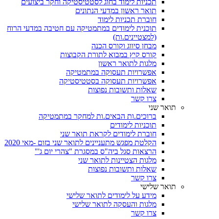
תכניות לימוד בחוג לסטטיסטיקה וחקר ביצועים
תואר ראשון במדעי הנתונים
חוברת תכניות לימוד
תוכנית לימודים במתמטיקה עם חטיבה במדעי הרוח
(למצטיינים.ות)
מבחן סיווג וקורס הכנה
קורס קיץ במבוא לתורת הקבוצות
מלגות לתואר ראשון
אפשרויות תעסוקה במתמטיקה
אפשרויות תעסוקה בסטטיסטיקה
שאלות ותשובות נפוצות
צרו קשר
תואר שני
ברוכים.ות הבאים.ות למחקר במתמטיקה
תוכניות לימודים
חוברת לימודים לקראת תואר שני
הקלטת מפגש מתעניינים לתואר שני בזום -מאי 2020
הרצאות סגל ביה"ס במסגרת "צהרי יום ג'"
מלגות הצטיינות לתואר שני
שאלות ותשובות נפוצות
צרו קשר
תואר שלישי
מידע על לימודים לתואר שלישי
מלגות והעסקה לתואר שלישי
צרו קשר