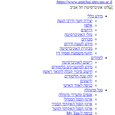
https://www.amichai.sites.tau.ac.il/
מידע כללי
יצירת קשר ודרכי הגעה
אלפון
דרושים
נהלי האוניברסיטה
מכרזים
מידע לשעת חירום
מבקרת האוניברסיטה
תקנון משמעת ופסקי דין
לימודים
רישום לאוניברסיטה
מידע למתעניינים בלימודים
חישוב סיכויי קבלה לתואר ראשון
לוח שנת הלימודים
ידיעונים
כניסה לאזור האישי
סגל ומינהלה
אגפים ומשרדי מינהלה
ארגון הסגל המנהלי
ארגון הסגל האקדמי הבכיר
ארגון הסגל האקדמי הזוטר
כניסה ל-My Tau