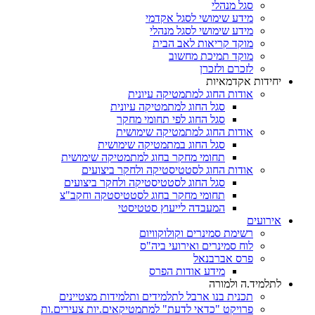
סגל מנהלי
מידע שימושי לסגל אקדמי
מידע שימושי לסגל מנהלי
מוקד קריאות לאב הבית
מוקד תמיכת מחשוב
לזכרם ולזכרן
יחידות אקדמאיות
אודות החוג למתמטיקה עיונית
סגל החוג למתמטיקה עיונית
סגל החוג לפי תחומי מחקר
אודות החוג למתמטיקה שימושית
סגל החוג במתמטיקה שימושית
תחומי מחקר בחוג למתמטיקה שימושית
אודות החוג לסטטיסטיקה ולחקר ביצועים
סגל החוג לסטטיסטיקה ולחקר ביצועים
תחומי מחקר בחוג לסטטיסטקה וחקב"צ
המעבדה לייעוץ סטטיסטי
אירועים
רשימת סמינרים וקולוקוויום
לוח סמינרים ואירועי ביה"ס
פרס אברבנאל
מידע אודות הפרס
לתלמיד.ה ולמורה
תכנית בנו ארבל לתלמידים ותלמידות מצטיינים
פרויקט "כדאי לדעת" למתמטיקאים.יות צעירים.ות