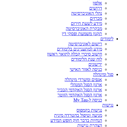
אלפון
דרושים
נהלי האוניברסיטה
מכרזים
מידע לשעת חירום
מבקרת האוניברסיטה
תקנון משמעת ופסקי דין
לימודים
רישום לאוניברסיטה
מידע למתעניינים בלימודים
חישוב סיכויי קבלה לתואר ראשון
לוח שנת הלימודים
ידיעונים
כניסה לאזור האישי
סגל ומינהלה
אגפים ומשרדי מינהלה
ארגון הסגל המנהלי
ארגון הסגל האקדמי הבכיר
ארגון הסגל האקדמי הזוטר
כניסה ל-My Tau
נגישות
נגישות בקמפוס
מניעה וטיפול בהטרדה מינית
הנחיות בדבר חוק חופש המידע
הצהרת נגישות