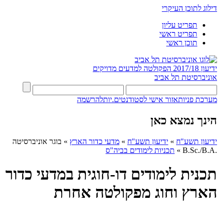
דילוג לתוכן העיקרי
תפריט עליון
תפריט ראשי
תוכן ראשי
ידיעון 2017/18
הפקולטה למדעים מדויקים
אוניברסיטת תל אביב
מערכת פניות
אזור אישי לסטודנטים.יות
להרשמה
הינך נמצא כאן
ידיעון תשע"ח
»
ידיעון תשע"ח
»
מדעי כדור הארץ
»
בוגר אוניברסיטה
.B.Sc./B.A
»
תכניות לימודים בביה"ס
תכנית לימודים דו-חוגית במדעי כדור
הארץ וחוג מפקולטה אחרת