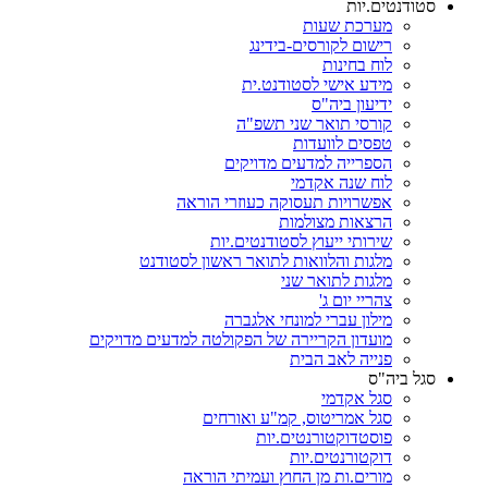
סטודנטים.יות
מערכת שעות
רישום לקורסים-בידינג
לוח בחינות
מידע אישי לסטודנט.ית
ידיעון ביה"ס
קורסי תואר שני תשפ"ה
טפסים לוועדות
הספרייה למדעים מדויקים
לוח שנה אקדמי
אפשרויות תעסוקה כעוזרי הוראה
הרצאות מצולמות
שירותי ייעוץ לסטודנטים.יות
מלגות והלוואות לתואר ראשון לסטודנט
מלגות לתואר שני
צהריי יום ג'
מילון עברי למונחי אלגברה
מועדון הקריירה של הפקולטה למדעים מדויקים
פנייה לאב הבית
סגל ביה"ס
סגל אקדמי
סגל אמריטוס, קמ"ע ואורחים
פוסטדוקטורנטים.יות
דוקטורנטים.יות
מורים.ות מן החוץ ועמיתי הוראה