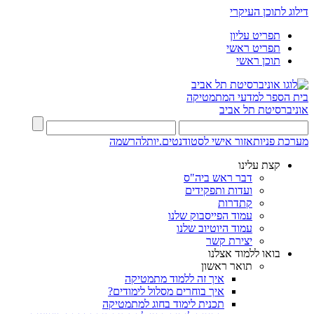
דילוג לתוכן העיקרי
תפריט עליון
תפריט ראשי
תוכן ראשי
בית הספר למדעי המתמטיקה
אוניברסיטת תל אביב
מערכת פניות
אזור אישי לסטודנטים.יות
להרשמה
קצת עלינו
דבר ראש ביה"ס
ועדות ותפקידים
קתדרות
עמוד הפייסבוק שלנו
עמוד היוטיוב שלנו
יצירת קשר
בואו ללמוד אצלנו
תואר ראשון
איך זה ללמוד מתמטיקה
איך בוחרים מסלול לימודים?
תכנית לימוד בחוג למתמטיקה