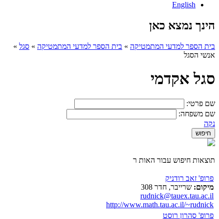
English
הינך נמצא כאן
בית הספר למדעי המתמטיקה
»
בית הספר למדעי המתמטיקה
»
סגל
»
אנשי הסגל
סגל אקדמי
שם פרטי:
שם משפחה:
נקה
תוצאות חיפוש עבור האות ר
פרופ' זאב רודניק
מיקום:
שרייבר, חדר 308
rudnick@tauex.tau.ac.il
http://www.math.tau.ac.il/~rudnick
פרופ' סהרון רוסט