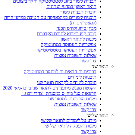
תכניות לימוד בחוג לסטטיסטיקה וחקר ביצועים
תואר ראשון במדעי הנתונים
חוברת תכניות לימוד
תוכנית לימודים במתמטיקה עם חטיבה במדעי הרוח
(למצטיינים.ות)
מבחן סיווג וקורס הכנה
קורס קיץ במבוא לתורת הקבוצות
מלגות לתואר ראשון
אפשרויות תעסוקה במתמטיקה
אפשרויות תעסוקה בסטטיסטיקה
שאלות ותשובות נפוצות
צרו קשר
תואר שני
ברוכים.ות הבאים.ות למחקר במתמטיקה
תוכניות לימודים
חוברת לימודים לקראת תואר שני
הקלטת מפגש מתעניינים לתואר שני בזום -מאי 2020
הרצאות סגל ביה"ס במסגרת "צהרי יום ג'"
מלגות הצטיינות לתואר שני
שאלות ותשובות נפוצות
צרו קשר
תואר שלישי
מידע על לימודים לתואר שלישי
מלגות והעסקה לתואר שלישי
צרו קשר