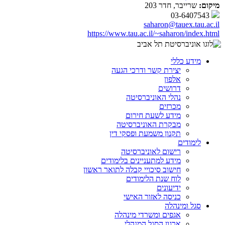
מיקום:
שרייבר, חדר 203
03-6407543
saharon@tauex.tau.ac.il
https://www.tau.ac.il/~saharon/index.html
מידע כללי
יצירת קשר ודרכי הגעה
אלפון
דרושים
נהלי האוניברסיטה
מכרזים
מידע לשעת חירום
מבקרת האוניברסיטה
תקנון משמעת ופסקי דין
לימודים
רישום לאוניברסיטה
מידע למתעניינים בלימודים
חישוב סיכויי קבלה לתואר ראשון
לוח שנת הלימודים
ידיעונים
כניסה לאזור האישי
סגל ומינהלה
אגפים ומשרדי מינהלה
ארגון הסגל המנהלי