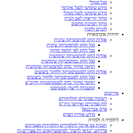
סגל מנהלי
מידע שימושי לסגל אקדמי
מידע שימושי לסגל מנהלי
מוקד קריאות לאב הבית
מוקד תמיכת מחשוב
לזכרם ולזכרן
יחידות אקדמאיות
אודות החוג למתמטיקה עיונית
סגל החוג למתמטיקה עיונית
סגל החוג לפי תחומי מחקר
אודות החוג למתמטיקה שימושית
סגל החוג במתמטיקה שימושית
תחומי מחקר בחוג למתמטיקה שימושית
אודות החוג לסטטיסטיקה ולחקר ביצועים
סגל החוג לסטטיסטיקה ולחקר ביצועים
תחומי מחקר בחוג לסטטיסטקה וחקב"צ
המעבדה לייעוץ סטטיסטי
אירועים
רשימת סמינרים וקולוקוויום
לוח סמינרים ואירועי ביה"ס
פרס אברבנאל
מידע אודות הפרס
לתלמיד.ה ולמורה
תכנית בנו ארבל לתלמידים ותלמידות מצטיינים
פרויקט "כדאי לדעת" למתמטיקאים.יות צעירים.ות