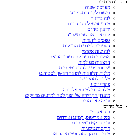
סטודנטים.יות
מערכת שעות
רישום לקורסים-בידינג
לוח בחינות
מידע אישי לסטודנט.ית
ידיעון ביה"ס
קורסי תואר שני תשפ"ה
טפסים לוועדות
הספרייה למדעים מדויקים
לוח שנה אקדמי
אפשרויות תעסוקה כעוזרי הוראה
הרצאות מצולמות
שירותי ייעוץ לסטודנטים.יות
מלגות והלוואות לתואר ראשון לסטודנט
מלגות לתואר שני
צהריי יום ג'
מילון עברי למונחי אלגברה
מועדון הקריירה של הפקולטה למדעים מדויקים
פנייה לאב הבית
סגל ביה"ס
סגל אקדמי
סגל אמריטוס, קמ"ע ואורחים
פוסטדוקטורנטים.יות
דוקטורנטים.יות
מורים.ות מן החוץ ועמיתי הוראה