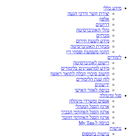
מידע כללי
יצירת קשר ודרכי הגעה
אלפון
דרושים
נהלי האוניברסיטה
מכרזים
מידע לשעת חירום
מבקרת האוניברסיטה
תקנון משמעת ופסקי דין
לימודים
רישום לאוניברסיטה
מידע למתעניינים בלימודים
חישוב סיכויי קבלה לתואר ראשון
לוח שנת הלימודים
ידיעונים
כניסה לאזור האישי
סגל ומינהלה
אגפים ומשרדי מינהלה
ארגון הסגל המנהלי
ארגון הסגל האקדמי הבכיר
ארגון הסגל האקדמי הזוטר
כניסה ל-My Tau
נגישות
נגישות בקמפוס