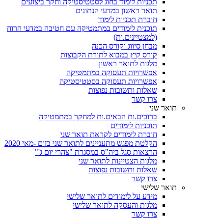
תכניות לימוד בחוג לסטטיסטיקה וחקר ביצועים
תואר ראשון במדעי הנתונים
חוברת תכניות לימוד
תוכנית לימודים במתמטיקה עם חטיבה במדעי הרוח
(למצטיינים.ות)
מבחן סיווג וקורס הכנה
קורס קיץ במבוא לתורת הקבוצות
מלגות לתואר ראשון
אפשרויות תעסוקה במתמטיקה
אפשרויות תעסוקה בסטטיסטיקה
שאלות ותשובות נפוצות
צרו קשר
תואר שני
ברוכים.ות הבאים.ות למחקר במתמטיקה
תוכניות לימודים
חוברת לימודים לקראת תואר שני
הקלטת מפגש מתעניינים לתואר שני בזום -מאי 2020
הרצאות סגל ביה"ס במסגרת "צהרי יום ג'"
מלגות הצטיינות לתואר שני
שאלות ותשובות נפוצות
צרו קשר
תואר שלישי
מידע על לימודים לתואר שלישי
מלגות והעסקה לתואר שלישי
צרו קשר