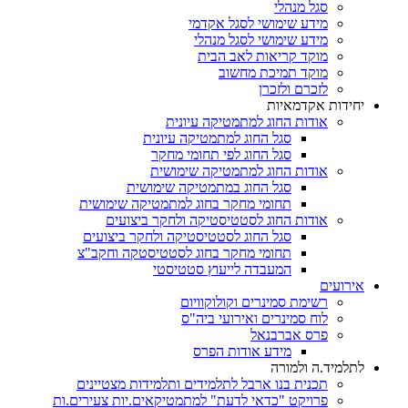
סגל מנהלי
מידע שימושי לסגל אקדמי
מידע שימושי לסגל מנהלי
מוקד קריאות לאב הבית
מוקד תמיכת מחשוב
לזכרם ולזכרן
יחידות אקדמאיות
אודות החוג למתמטיקה עיונית
סגל החוג למתמטיקה עיונית
סגל החוג לפי תחומי מחקר
אודות החוג למתמטיקה שימושית
סגל החוג במתמטיקה שימושית
תחומי מחקר בחוג למתמטיקה שימושית
אודות החוג לסטטיסטיקה ולחקר ביצועים
סגל החוג לסטטיסטיקה ולחקר ביצועים
תחומי מחקר בחוג לסטטיסטקה וחקב"צ
המעבדה לייעוץ סטטיסטי
אירועים
רשימת סמינרים וקולוקוויום
לוח סמינרים ואירועי ביה"ס
פרס אברבנאל
מידע אודות הפרס
לתלמיד.ה ולמורה
תכנית בנו ארבל לתלמידים ותלמידות מצטיינים
פרויקט "כדאי לדעת" למתמטיקאים.יות צעירים.ות