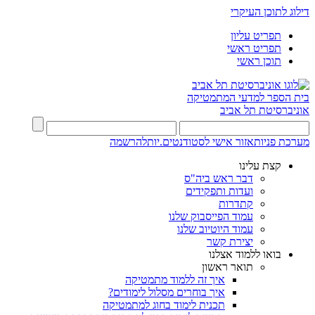
דילוג לתוכן העיקרי
תפריט עליון
תפריט ראשי
תוכן ראשי
בית הספר למדעי המתמטיקה
אוניברסיטת תל אביב
מערכת פניות
אזור אישי לסטודנטים.יות
להרשמה
קצת עלינו
דבר ראש ביה"ס
ועדות ותפקידים
קתדרות
עמוד הפייסבוק שלנו
עמוד היוטיוב שלנו
יצירת קשר
בואו ללמוד אצלנו
תואר ראשון
איך זה ללמוד מתמטיקה
איך בוחרים מסלול לימודים?
תכנית לימוד בחוג למתמטיקה