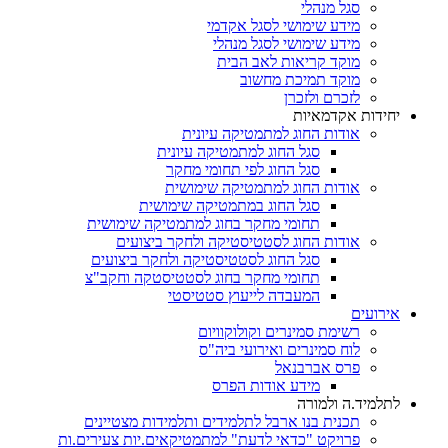
סגל מנהלי
מידע שימושי לסגל אקדמי
מידע שימושי לסגל מנהלי
מוקד קריאות לאב הבית
מוקד תמיכת מחשוב
לזכרם ולזכרן
יחידות אקדמאיות
אודות החוג למתמטיקה עיונית
סגל החוג למתמטיקה עיונית
סגל החוג לפי תחומי מחקר
אודות החוג למתמטיקה שימושית
סגל החוג במתמטיקה שימושית
תחומי מחקר בחוג למתמטיקה שימושית
אודות החוג לסטטיסטיקה ולחקר ביצועים
סגל החוג לסטטיסטיקה ולחקר ביצועים
תחומי מחקר בחוג לסטטיסטקה וחקב"צ
המעבדה לייעוץ סטטיסטי
אירועים
רשימת סמינרים וקולוקוויום
לוח סמינרים ואירועי ביה"ס
פרס אברבנאל
מידע אודות הפרס
לתלמיד.ה ולמורה
תכנית בנו ארבל לתלמידים ותלמידות מצטיינים
פרויקט "כדאי לדעת" למתמטיקאים.יות צעירים.ות