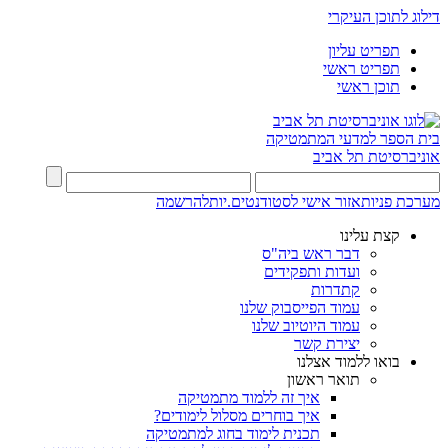
דילוג לתוכן העיקרי
תפריט עליון
תפריט ראשי
תוכן ראשי
בית הספר למדעי המתמטיקה
אוניברסיטת תל אביב
מערכת פניות
אזור אישי לסטודנטים.יות
להרשמה
קצת עלינו
דבר ראש ביה"ס
ועדות ותפקידים
קתדרות
עמוד הפייסבוק שלנו
עמוד היוטיוב שלנו
יצירת קשר
בואו ללמוד אצלנו
תואר ראשון
איך זה ללמוד מתמטיקה
איך בוחרים מסלול לימודים?
תכנית לימוד בחוג למתמטיקה