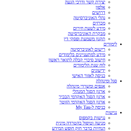
יצירת קשר ודרכי הגעה
אלפון
דרושים
נהלי האוניברסיטה
מכרזים
מידע לשעת חירום
מבקרת האוניברסיטה
תקנון משמעת ופסקי דין
לימודים
רישום לאוניברסיטה
מידע למתעניינים בלימודים
חישוב סיכויי קבלה לתואר ראשון
לוח שנת הלימודים
ידיעונים
כניסה לאזור האישי
סגל ומינהלה
אגפים ומשרדי מינהלה
ארגון הסגל המנהלי
ארגון הסגל האקדמי הבכיר
ארגון הסגל האקדמי הזוטר
כניסה ל-My Tau
נגישות
נגישות בקמפוס
מניעה וטיפול בהטרדה מינית
הנחיות בדבר חוק חופש המידע