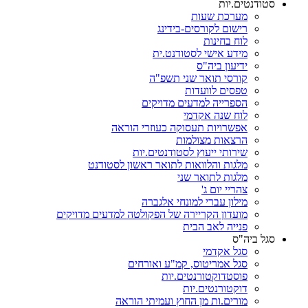
סטודנטים.יות
מערכת שעות
רישום לקורסים-בידינג
לוח בחינות
מידע אישי לסטודנט.ית
ידיעון ביה"ס
קורסי תואר שני תשפ"ה
טפסים לוועדות
הספרייה למדעים מדויקים
לוח שנה אקדמי
אפשרויות תעסוקה כעוזרי הוראה
הרצאות מצולמות
שירותי ייעוץ לסטודנטים.יות
מלגות והלוואות לתואר ראשון לסטודנט
מלגות לתואר שני
צהריי יום ג'
מילון עברי למונחי אלגברה
מועדון הקריירה של הפקולטה למדעים מדויקים
פנייה לאב הבית
סגל ביה"ס
סגל אקדמי
סגל אמריטוס, קמ"ע ואורחים
פוסטדוקטורנטים.יות
דוקטורנטים.יות
מורים.ות מן החוץ ועמיתי הוראה