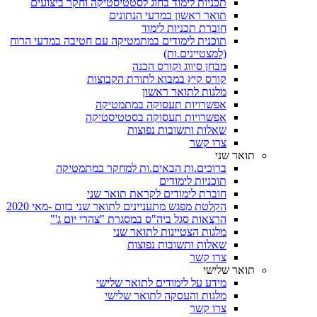
תכניות לימוד בחוג לסטטיסטיקה וחקר ביצועים
תואר ראשון במדעי הנתונים
חוברת תכניות לימוד
תוכנית לימודים במתמטיקה עם חטיבה במדעי הרוח
(למצטיינים.ות)
מבחן סיווג וקורס הכנה
קורס קיץ במבוא לתורת הקבוצות
מלגות לתואר ראשון
אפשרויות תעסוקה במתמטיקה
אפשרויות תעסוקה בסטטיסטיקה
שאלות ותשובות נפוצות
צרו קשר
תואר שני
ברוכים.ות הבאים.ות למחקר במתמטיקה
תוכניות לימודים
חוברת לימודים לקראת תואר שני
הקלטת מפגש מתעניינים לתואר שני בזום -מאי 2020
הרצאות סגל ביה"ס במסגרת "צהרי יום ג'"
מלגות הצטיינות לתואר שני
שאלות ותשובות נפוצות
צרו קשר
תואר שלישי
מידע על לימודים לתואר שלישי
מלגות והעסקה לתואר שלישי
צרו קשר