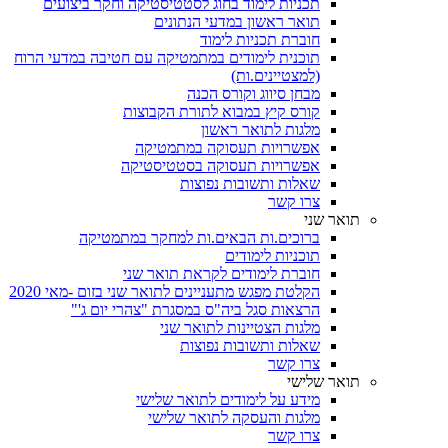
תכניות לימוד בחוג לסטטיסטיקה וחקר ביצועים
תואר ראשון במדעי הנתונים
חוברת תכניות לימוד
תוכנית לימודים במתמטיקה עם חטיבה במדעי הרוח
(למצטיינים.ות)
מבחן סיווג וקורס הכנה
קורס קיץ במבוא לתורת הקבוצות
מלגות לתואר ראשון
אפשרויות תעסוקה במתמטיקה
אפשרויות תעסוקה בסטטיסטיקה
שאלות ותשובות נפוצות
צרו קשר
תואר שני
ברוכים.ות הבאים.ות למחקר במתמטיקה
תוכניות לימודים
חוברת לימודים לקראת תואר שני
הקלטת מפגש מתעניינים לתואר שני בזום -מאי 2020
הרצאות סגל ביה"ס במסגרת "צהרי יום ג'"
מלגות הצטיינות לתואר שני
שאלות ותשובות נפוצות
צרו קשר
תואר שלישי
מידע על לימודים לתואר שלישי
מלגות והעסקה לתואר שלישי
צרו קשר