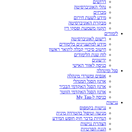
דרושים
נהלי האוניברסיטה
מכרזים
מידע לשעת חירום
מבקרת האוניברסיטה
תקנון משמעת ופסקי דין
לימודים
רישום לאוניברסיטה
מידע למתעניינים בלימודים
חישוב סיכויי קבלה לתואר ראשון
לוח שנת הלימודים
ידיעונים
כניסה לאזור האישי
סגל ומינהלה
אגפים ומשרדי מינהלה
ארגון הסגל המנהלי
ארגון הסגל האקדמי הבכיר
ארגון הסגל האקדמי הזוטר
כניסה ל-My Tau
נגישות
נגישות בקמפוס
מניעה וטיפול בהטרדה מינית
הנחיות בדבר חוק חופש המידע
הצהרת נגישות
הגנת הפרטיות