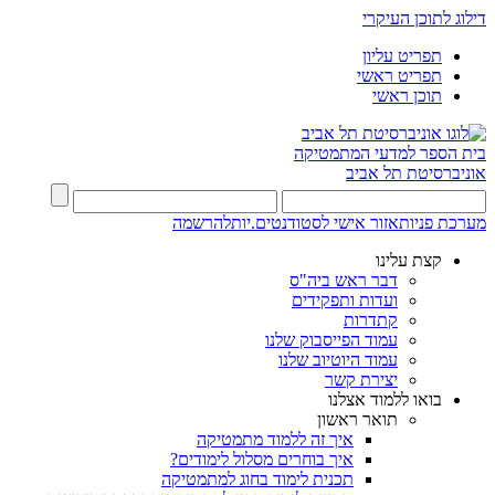
דילוג לתוכן העיקרי
תפריט עליון
תפריט ראשי
תוכן ראשי
בית הספר למדעי המתמטיקה
אוניברסיטת תל אביב
מערכת פניות
אזור אישי לסטודנטים.יות
להרשמה
קצת עלינו
דבר ראש ביה"ס
ועדות ותפקידים
קתדרות
עמוד הפייסבוק שלנו
עמוד היוטיוב שלנו
יצירת קשר
בואו ללמוד אצלנו
תואר ראשון
איך זה ללמוד מתמטיקה
איך בוחרים מסלול לימודים?
תכנית לימוד בחוג למתמטיקה