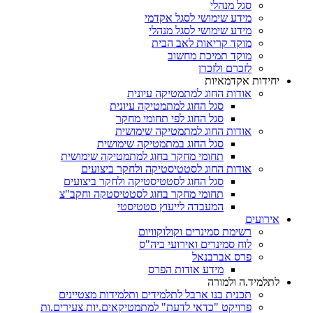
סגל מנהלי
מידע שימושי לסגל אקדמי
מידע שימושי לסגל מנהלי
מוקד קריאות לאב הבית
מוקד תמיכת מחשוב
לזכרם ולזכרן
יחידות אקדמאיות
אודות החוג למתמטיקה עיונית
סגל החוג למתמטיקה עיונית
סגל החוג לפי תחומי מחקר
אודות החוג למתמטיקה שימושית
סגל החוג במתמטיקה שימושית
תחומי מחקר בחוג למתמטיקה שימושית
אודות החוג לסטטיסטיקה ולחקר ביצועים
סגל החוג לסטטיסטיקה ולחקר ביצועים
תחומי מחקר בחוג לסטטיסטקה וחקב"צ
המעבדה לייעוץ סטטיסטי
אירועים
רשימת סמינרים וקולוקוויום
לוח סמינרים ואירועי ביה"ס
פרס אברבנאל
מידע אודות הפרס
לתלמיד.ה ולמורה
תכנית בנו ארבל לתלמידים ותלמידות מצטיינים
פרויקט "כדאי לדעת" למתמטיקאים.יות צעירים.ות