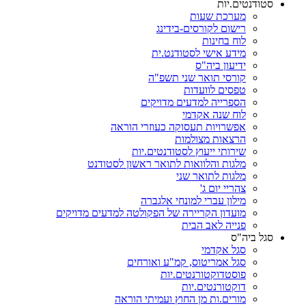
סטודנטים.יות
מערכת שעות
רישום לקורסים-בידינג
לוח בחינות
מידע אישי לסטודנט.ית
ידיעון ביה"ס
קורסי תואר שני תשפ"ה
טפסים לוועדות
הספרייה למדעים מדויקים
לוח שנה אקדמי
אפשרויות תעסוקה כעוזרי הוראה
הרצאות מצולמות
שירותי ייעוץ לסטודנטים.יות
מלגות והלוואות לתואר ראשון לסטודנט
מלגות לתואר שני
צהריי יום ג'
מילון עברי למונחי אלגברה
מועדון הקריירה של הפקולטה למדעים מדויקים
פנייה לאב הבית
סגל ביה"ס
סגל אקדמי
סגל אמריטוס, קמ"ע ואורחים
פוסטדוקטורנטים.יות
דוקטורנטים.יות
מורים.ות מן החוץ ועמיתי הוראה