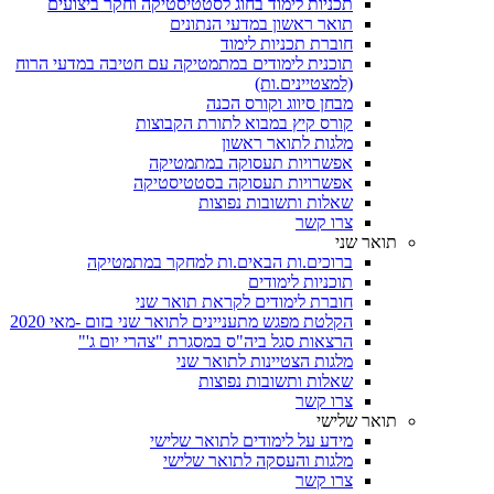
תכניות לימוד בחוג לסטטיסטיקה וחקר ביצועים
תואר ראשון במדעי הנתונים
חוברת תכניות לימוד
תוכנית לימודים במתמטיקה עם חטיבה במדעי הרוח
(למצטיינים.ות)
מבחן סיווג וקורס הכנה
קורס קיץ במבוא לתורת הקבוצות
מלגות לתואר ראשון
אפשרויות תעסוקה במתמטיקה
אפשרויות תעסוקה בסטטיסטיקה
שאלות ותשובות נפוצות
צרו קשר
תואר שני
ברוכים.ות הבאים.ות למחקר במתמטיקה
תוכניות לימודים
חוברת לימודים לקראת תואר שני
הקלטת מפגש מתעניינים לתואר שני בזום -מאי 2020
הרצאות סגל ביה"ס במסגרת "צהרי יום ג'"
מלגות הצטיינות לתואר שני
שאלות ותשובות נפוצות
צרו קשר
תואר שלישי
מידע על לימודים לתואר שלישי
מלגות והעסקה לתואר שלישי
צרו קשר