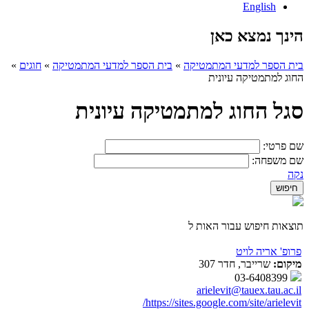
English
הינך נמצא כאן
בית הספר למדעי המתמטיקה
»
בית הספר למדעי המתמטיקה
»
חוגים
»
החוג למתמטיקה עיונית
סגל החוג למתמטיקה עיונית
שם פרטי:
שם משפחה:
נקה
תוצאות חיפוש עבור האות ל
פרופ' אריה לויט
מיקום:
שרייבר, חדר 307
03-6408399
arielevit@tauex.tau.ac.il
https://sites.google.com/site/arielevit/