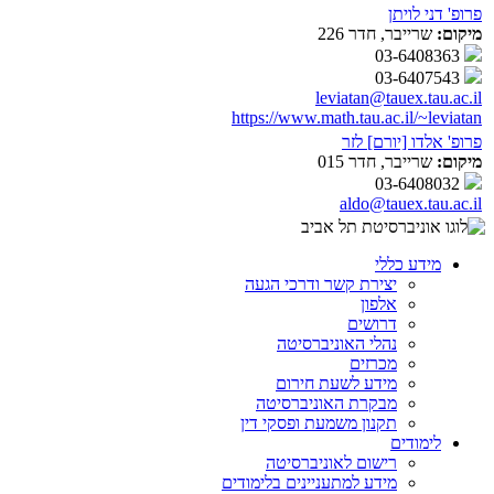
פרופ' דני לויתן
מיקום:
שרייבר, חדר 226
03-6408363
03-6407543
leviatan@tauex.tau.ac.il
https://www.math.tau.ac.il/~leviatan
פרופ' אלדו [יורם] לזר
מיקום:
שרייבר, חדר 015
03-6408032
aldo@tauex.tau.ac.il
מידע כללי
יצירת קשר ודרכי הגעה
אלפון
דרושים
נהלי האוניברסיטה
מכרזים
מידע לשעת חירום
מבקרת האוניברסיטה
תקנון משמעת ופסקי דין
לימודים
רישום לאוניברסיטה
מידע למתעניינים בלימודים