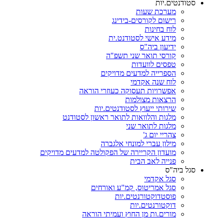
סטודנטים.יות
מערכת שעות
רישום לקורסים-בידינג
לוח בחינות
מידע אישי לסטודנט.ית
ידיעון ביה"ס
קורסי תואר שני תשפ"ה
טפסים לוועדות
הספרייה למדעים מדויקים
לוח שנה אקדמי
אפשרויות תעסוקה כעוזרי הוראה
הרצאות מצולמות
שירותי ייעוץ לסטודנטים.יות
מלגות והלוואות לתואר ראשון לסטודנט
מלגות לתואר שני
צהריי יום ג'
מילון עברי למונחי אלגברה
מועדון הקריירה של הפקולטה למדעים מדויקים
פנייה לאב הבית
סגל ביה"ס
סגל אקדמי
סגל אמריטוס, קמ"ע ואורחים
פוסטדוקטורנטים.יות
דוקטורנטים.יות
מורים.ות מן החוץ ועמיתי הוראה