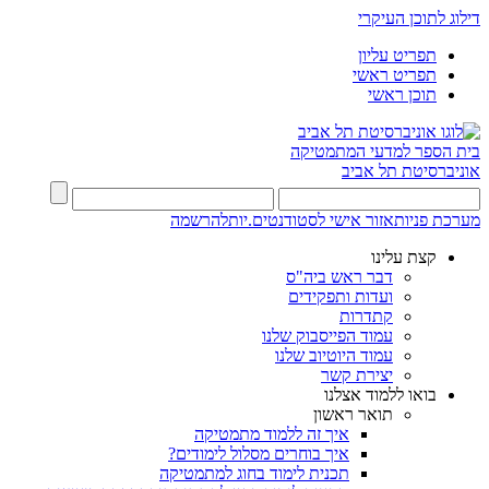
דילוג לתוכן העיקרי
תפריט עליון
תפריט ראשי
תוכן ראשי
בית הספר למדעי המתמטיקה
אוניברסיטת תל אביב
מערכת פניות
אזור אישי לסטודנטים.יות
להרשמה
קצת עלינו
דבר ראש ביה"ס
ועדות ותפקידים
קתדרות
עמוד הפייסבוק שלנו
עמוד היוטיוב שלנו
יצירת קשר
בואו ללמוד אצלנו
תואר ראשון
איך זה ללמוד מתמטיקה
איך בוחרים מסלול לימודים?
תכנית לימוד בחוג למתמטיקה