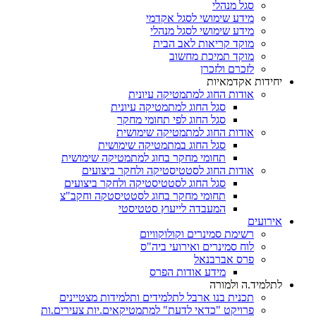
סגל מנהלי
מידע שימושי לסגל אקדמי
מידע שימושי לסגל מנהלי
מוקד קריאות לאב הבית
מוקד תמיכת מחשוב
לזכרם ולזכרן
יחידות אקדמאיות
אודות החוג למתמטיקה עיונית
סגל החוג למתמטיקה עיונית
סגל החוג לפי תחומי מחקר
אודות החוג למתמטיקה שימושית
סגל החוג במתמטיקה שימושית
תחומי מחקר בחוג למתמטיקה שימושית
אודות החוג לסטטיסטיקה ולחקר ביצועים
סגל החוג לסטטיסטיקה ולחקר ביצועים
תחומי מחקר בחוג לסטטיסטקה וחקב"צ
המעבדה לייעוץ סטטיסטי
אירועים
רשימת סמינרים וקולוקוויום
לוח סמינרים ואירועי ביה"ס
פרס אברבנאל
מידע אודות הפרס
לתלמיד.ה ולמורה
תכנית בנו ארבל לתלמידים ותלמידות מצטיינים
פרויקט "כדאי לדעת" למתמטיקאים.יות צעירים.ות