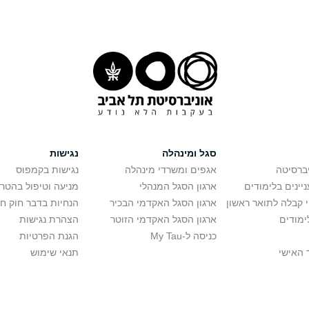
סגל ומינהלה
נגישות
יברסיטה
אגפים ומשרדי מינהלה
נגישות בקמפוס
יינים בלימודים
ארגון הסגל המנהלי
מניעה וטיפול בהטר
י קבלה לתואר ראשון
ארגון הסגל האקדמי הבכיר
הנחיות בדבר חוק ח
ימודים
ארגון הסגל האקדמי הזוטר
הצהרת נגישות
כניסה ל-My Tau
הגנת הפרטיות
 האישי
תנאי שימוש