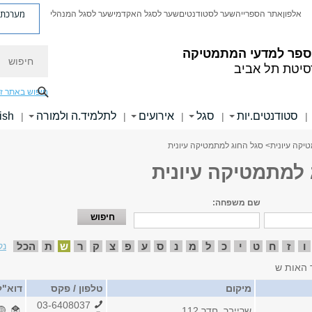
מערכת פ
אלפון
אתר הספרייה
שער לסטודנטים
שער לסגל האקדמי
שער לסגל המנהלי
חיפוש
ספר למדעי המתמטיקה
סיטת תל אביב
חיפוש באתר ז
סטודנטים.יות
סגל
אירועים
לתלמיד.ה ולמורה
ish
|
|
|
|
|
יקה עיונית
> סגל החוג למתמטיקה עיונית
 למתמטיקה עיונית
שם משפחה:
ו
ז
ח
ט
י
כ
ל
מ
נ
ס
ע
פ
צ
ק
ר
ש
ת
הכל
נק
 האות ש
מיקום
טלפון / פקס
דוא"ל
03-6408037
שרייבר, חדר 112