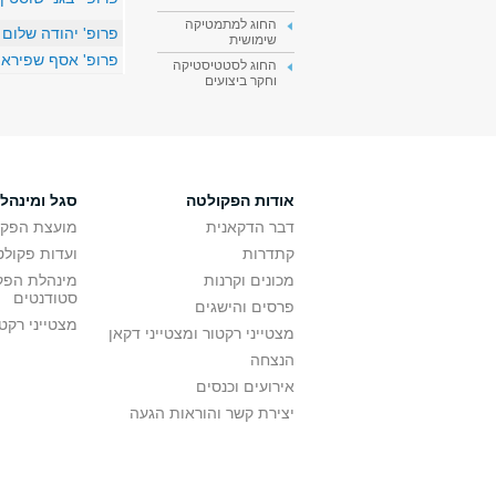
החוג למתמטיקה
פרופ' יהודה שלום
שימושית
פרופ' אסף שפירא
החוג לסטטיסטיקה
וחקר ביצועים
אודות הפקולטה
סגל ומינהל
דבר הדקאנית
מועצת הפקו
קתדרות
ועדות פקולט
מכונים וקרנות
מינהלת הפקו
סטודנטים
פרסים והישגים
מצטייני רקט
מצטייני רקטור ומצטייני דקאן
הנצחה
אירועים וכנסים
יצירת קשר והוראות הגעה