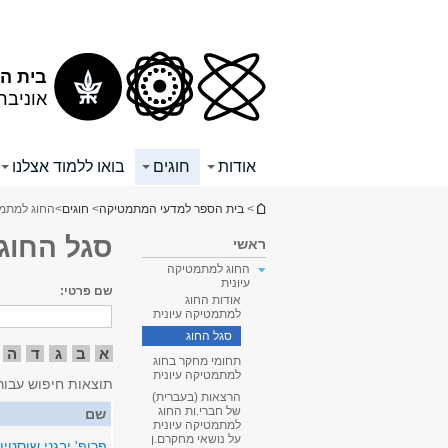
תוכן
תפריט
עליון
ראשי
בית ה
אוניבר
אודות
חוגים
בואו ללמוד אצלנו
הינך נמצא כאן
>
בית הספר למדעי המתמטיקה
>
חוגים
>
החוג למתמט
סגל החוג
ראשי
החוג למתמטיקה
עיונית
שם פרטי:
אודות החוג
למתמטיקה עיונית
סגל החוג
א
ב
ג
ד
ה
תחומי מחקר בחוג
למתמטיקה עיונית
תוצאות חיפוש עבור
הרצאות (בעברית)
של חברי.ות החוג
שם
למתמטיקה עיונית
על נושאי מחקרם.ן
פרופ' יבגני שוסטין