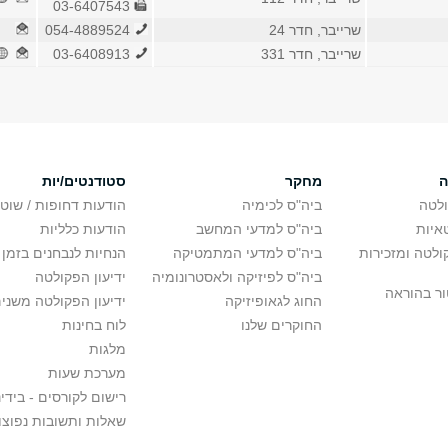
03-6407543
שרייבר, חדר 24
054-4889524
שרייבר, חדר 331
03-6408913
ה
מחקר
סטודנטים/יות
לטה
ביה"ס לכימיה
הודעות דחופות / שוט
איות
ביה"ס למדעי המחשב
הודעות כלליות
לטה ומזכירות
ביה"ס למדעי המתמטיקה
הנחיות לנבחנים בזמן 
ביה"ס לפיזיקה ולאסטרונומיה
ידיעון הפקולטה
ור בהוראה
החוג לגאופיזיקה
ידיעון הפקולטה משני
החוקרים שלנו
לוח בחינות
מלגות
מערכת שעות
רישום לקורסים - בידינ
שאלות ותשובות נפוצו