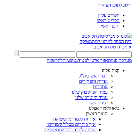
דילוג לתוכן העיקרי
תפריט עליון
תפריט ראשי
תוכן ראשי
בית הספר למדעי המתמטיקה
אוניברסיטת תל אביב
מערכת פניות
אזור אישי לסטודנטים.יות
להרשמה
קצת עלינו
דבר ראש ביה"ס
ועדות ותפקידים
קתדרות
עמוד הפייסבוק שלנו
עמוד היוטיוב שלנו
יצירת קשר
בואו ללמוד אצלנו
תואר ראשון
איך זה ללמוד מתמטיקה
איך בוחרים מסלול לימודים?
תכנית לימוד בחוג למתמטיקה