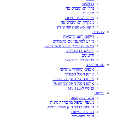
דרושים
נהלי האוניברסיטה
מכרזים
מידע לשעת חירום
מבקרת האוניברסיטה
תקנון משמעת ופסקי דין
לימודים
רישום לאוניברסיטה
מידע למתעניינים בלימודים
חישוב סיכויי קבלה לתואר ראשון
לוח שנת הלימודים
ידיעונים
כניסה לאזור האישי
סגל ומינהלה
אגפים ומשרדי מינהלה
ארגון הסגל המנהלי
ארגון הסגל האקדמי הבכיר
ארגון הסגל האקדמי הזוטר
כניסה ל-My Tau
נגישות
נגישות בקמפוס
מניעה וטיפול בהטרדה מינית
הנחיות בדבר חוק חופש המידע
הצהרת נגישות
הגנת הפרטיות