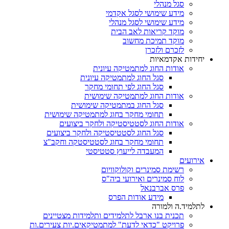
סגל מנהלי
מידע שימושי לסגל אקדמי
מידע שימושי לסגל מנהלי
מוקד קריאות לאב הבית
מוקד תמיכת מחשוב
לזכרם ולזכרן
יחידות אקדמאיות
אודות החוג למתמטיקה עיונית
סגל החוג למתמטיקה עיונית
סגל החוג לפי תחומי מחקר
אודות החוג למתמטיקה שימושית
סגל החוג במתמטיקה שימושית
תחומי מחקר בחוג למתמטיקה שימושית
אודות החוג לסטטיסטיקה ולחקר ביצועים
סגל החוג לסטטיסטיקה ולחקר ביצועים
תחומי מחקר בחוג לסטטיסטקה וחקב"צ
המעבדה לייעוץ סטטיסטי
אירועים
רשימת סמינרים וקולוקוויום
לוח סמינרים ואירועי ביה"ס
פרס אברבנאל
מידע אודות הפרס
לתלמיד.ה ולמורה
תכנית בנו ארבל לתלמידים ותלמידות מצטיינים
פרויקט "כדאי לדעת" למתמטיקאים.יות צעירים.ות