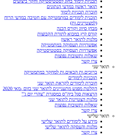
תכניות לימוד בחוג לסטטיסטיקה וחקר ביצועים
תואר ראשון במדעי הנתונים
חוברת תכניות לימוד
תוכנית לימודים במתמטיקה עם חטיבה במדעי הרוח
(למצטיינים.ות)
מבחן סיווג וקורס הכנה
קורס קיץ במבוא לתורת הקבוצות
מלגות לתואר ראשון
אפשרויות תעסוקה במתמטיקה
אפשרויות תעסוקה בסטטיסטיקה
שאלות ותשובות נפוצות
צרו קשר
תואר שני
ברוכים.ות הבאים.ות למחקר במתמטיקה
תוכניות לימודים
חוברת לימודים לקראת תואר שני
הקלטת מפגש מתעניינים לתואר שני בזום -מאי 2020
הרצאות סגל ביה"ס במסגרת "צהרי יום ג'"
מלגות הצטיינות לתואר שני
שאלות ותשובות נפוצות
צרו קשר
תואר שלישי
מידע על לימודים לתואר שלישי
מלגות והעסקה לתואר שלישי
צרו קשר