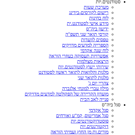
סטודנטים.יות
מערכת שעות
רישום לקורסים-בידינג
לוח בחינות
מידע אישי לסטודנט.ית
ידיעון ביה"ס
קורסי תואר שני תשפ"ה
טפסים לוועדות
הספרייה למדעים מדויקים
לוח שנה אקדמי
אפשרויות תעסוקה כעוזרי הוראה
הרצאות מצולמות
שירותי ייעוץ לסטודנטים.יות
מלגות והלוואות לתואר ראשון לסטודנט
מלגות לתואר שני
צהריי יום ג'
מילון עברי למונחי אלגברה
מועדון הקריירה של הפקולטה למדעים מדויקים
פנייה לאב הבית
סגל ביה"ס
סגל אקדמי
סגל אמריטוס, קמ"ע ואורחים
פוסטדוקטורנטים.יות
דוקטורנטים.יות
מורים.ות מן החוץ ועמיתי הוראה