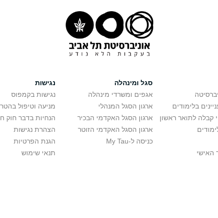
סגל ומינהלה
נגישות
יברסיטה
אגפים ומשרדי מינהלה
נגישות בקמפוס
יינים בלימודים
ארגון הסגל המנהלי
מניעה וטיפול בהטר
י קבלה לתואר ראשון
ארגון הסגל האקדמי הבכיר
הנחיות בדבר חוק ח
ימודים
ארגון הסגל האקדמי הזוטר
הצהרת נגישות
כניסה ל-My Tau
הגנת הפרטיות
 האישי
תנאי שימוש