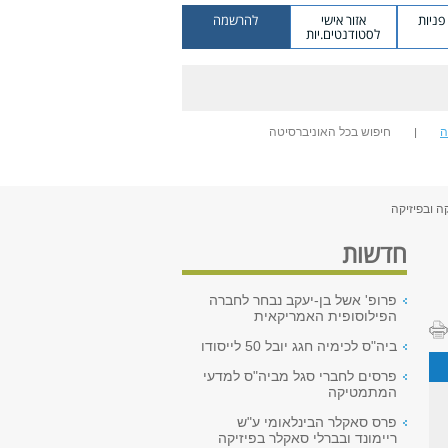
ניות
אזור אישי
להרשמה
לסטודנטים.יות
ה
חיפוש בכל האוניברסיטה
ה ובפיזיקה
חדשות
פרופ' אשל בן-יעקב נבחר לחברה
הפילוסופית האמריקאית
ביה"ס לכימיה חגג יובל 50 לייסודו
פרסים לחברי סגל מביה"ס למדעי
המתמטיקה
פרס סאקלר הבינלאומי ע"ש
ריימונד ובברלי סאקלר בפיזיקה