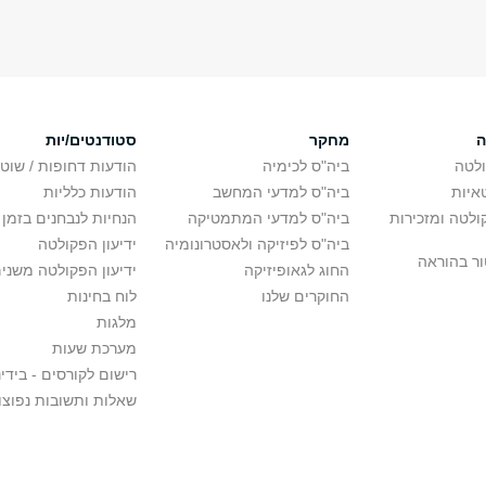
ה
מחקר
סטודנטים/יות
לטה
ביה"ס לכימיה
הודעות דחופות / שוט
איות
ביה"ס למדעי המחשב
הודעות כלליות
לטה ומזכירות
ביה"ס למדעי המתמטיקה
הנחיות לנבחנים בזמן 
ביה"ס לפיזיקה ולאסטרונומיה
ידיעון הפקולטה
ור בהוראה
החוג לגאופיזיקה
ידיעון הפקולטה משני
החוקרים שלנו
לוח בחינות
מלגות
מערכת שעות
רישום לקורסים - בידינ
שאלות ותשובות נפוצו