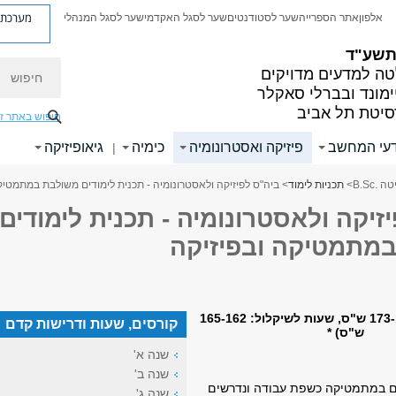
מערכת פ
אלפון
אתר הספרייה
שער לסטודנטים
שער לסגל האקדמי
שער לסגל המנהלי
 תשע"ד
חיפוש
ה למדעים מדויקים
ימונד ובברלי סאקלר
סיטת תל אביב
חיפוש באתר ז
עי המחשב
פיזיקה ואסטרונומיה
כימיה
גיאופיזיקה
|
.B.Sc
>
תכניות לימוד
> ביה"ס לפיזיקה ולאסטרונומיה - תכנית לימודים משולבת במתמטיק
זיקה ולאסטרונומיה - תכנית לימודים
מתמטיקה ובפיזיקה
(שעות לימוד: 173-170 ש"ס, שעות לשיקלול: 165-162
קורסים, שעות ודרישות קדם
ש"ס) *
שנה א'
שנה ב'
 במתמטיקה כשפת עבודה ונדרשים
שנה ג'