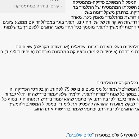
 המסלול המשולב פיזיקה-מתמטיקה
קורסי בחירה במתמטיקה
ת השכלתו המתמטית של התלמיד בד
יקה, בהינתן משקל דומה בשני
ו דורשת מהתלמיד מאמץ ניכר, מאחר
ישות העיקריות של שני החוגים. תואר בוגר במסלול זה עם ממוצע ציונים
 זכות להמשיך לתואר מוסמך בכל אחד משני החוגים ללא צורך בהשלמות.
תלמידים בעלי תעודת בגרות ישראלית (או תעודה מקבילה) שציוניהם
מתכונת מורחבת (5 יחידות לימוד) הם
בכל הקורסים הנלמדים.
על התלמיד במסלול המשולב לשמור על ממוצע ציונים של 75 לפחות, הן בקורסי הפיזיקה והן
משך כל שנות לימודיו לתואר. תלמיד שלא יעמוד בדרישה זו ייאלץ לבחור
 אחד בלבד לפי בחירתו, אך בתנאי שהוא עומד בדרישות אותו חוג. בסוף כל
 לבקש מוועדת ההוראה להפסיק את לימודיו במסלול המשולב ולהמשיך
י החוגים לפי בחירתו, ובתנאי שעמד בדרישות אותו החוג.
"ס במסגרת "
כלים שלובים
".