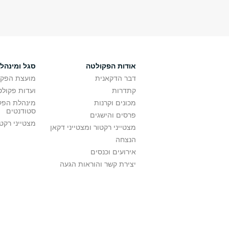
אודות הפקולטה
סגל ומינהל
דבר הדקאנית
מועצת הפקו
קתדרות
ועדות פקולט
מכונים וקרנות
מינהלת הפקו
סטודנטים
פרסים והישגים
מצטייני רקט
מצטייני רקטור ומצטייני דקאן
הנצחה
אירועים וכנסים
יצירת קשר והוראות הגעה