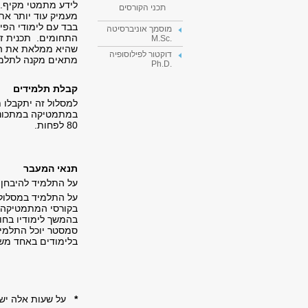
לידע מתמטי מקיף.
תכני הקורסים
מעמיק עוד יותר א
בבד עם לימודי הפיז
מוסמך אוניברסיטה
התחומים. תכנית ז
.M.Sc
שהיא ממלאת את הדר
דוקטור לפילוסופיה
מתאים מקנה לתלמיד
.Ph.D
קבלת תלמידים
למסלול זה יתקבלו 
במתמטיקה במתכונת מורחבת (5 יחידות לימוד) ובפיזיקה ב
80
לפחות.
תנאי המעבר
על התלמיד להיבחן 
בקורסי המתמטיקה, ב
בהמשך לימודיו בחוג
סמסטר יוכל התלמיד
בלימודים באחד משנ
*
על שעות אלה יש להוסיף 6 ש