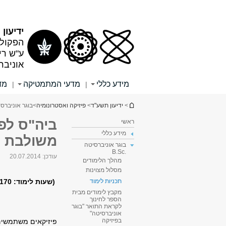
תוכן
תפריט
עליון
ראשי
ידיעון
הפקולט
ע"ש רי
אוניבר
מידע כללי
מדעי המתמטיקה
מד
|
|
הינך נמצא כאן
>
ידיעון תשע"ד
>
פיזיקה ואסטרונומיה
>
בוגר אוניברסיטה 
ביה"ס לפי
ראשי
מידע כללי
משולבת ב
בוגר אוניברסיטה
.B.Sc
עודכן:
20.07.2014
מהלך הלימודים
מסלול מצוינות
תכניות לימוד
מקבץ לימודים מבית
הספר לחינוך
לקראת התואר "בוגר
אוניברסיטה"
בפיזיקה
פיזיקאים משתמשים